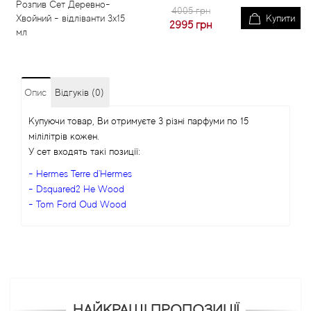
Розпив Сет Деревно-
4005 грн
Хвойний - відліванти 3x15
Купити
2995
грн
мл
Опис
Відгуків (0)
Купуючи товар, Ви отримуєте 3 різні парфуми по 15
мілілітрів кожен.
У сет входять такі позиції:
- Hermes Terre d'Hermes
- Dsquared2 He Wood
- Tom Ford Oud Wood
НАЙКРАЩІ ПРОПОЗИЦІЇ