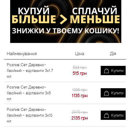
Найменування
Ціна
Дія
Розпив Сет Деревно-
534 грн
Хвойний - відліванти 3x1.7
Купити
515
грн
мл
Розпив Сет Деревно-
1335 грн
Хвойний - відліванти 3x5
Купити
1135
грн
мл
Розпив Сет Деревно-
2670 грн
Хвойний - відліванти 3x10
Купити
2135
грн
мл