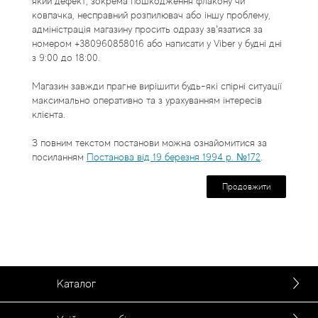
який дефект, зокрема пошкодження флакону чи
Статті
ковпачка, несправний розпилювач або іншу проблему,
адміністрація магазину просить одразу зв’язатися за
номером +380960858016 або написати у Viber у будні дні
з 9:00 до 18:00.
Магазин завжди прагне вирішити будь-які спірні ситуації
максимально оперативно та з урахуванням інтересів
клієнта.
З повним текстом постанови можна ознайомитися за
посиланням
Постанова від 19 березня 1994 р. №172
.
Продовжити
Каталог