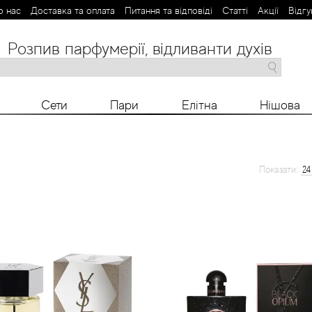
о нас
Доставка та оплата
Питання та відповіді
Статті
Aкції
Відгу
Розпив парфумерії, відливанти духів
M
N
O
P
R
S
T
V
X
Y
Z
Сети
Пари
Елітна
Нішова
Показати: