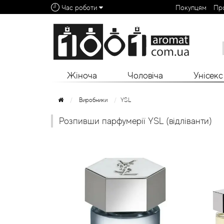
Час роботи
Покупцям
Пр
Алфавітний покажчик:
0 - 9
A
B
C
D
E
F
G
H
I
J
K
L
Жіноча
Чоловіча
Унісекс
Виробники
YSL
Розпивши парфумерії YSL (відліванти)