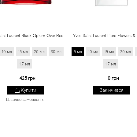
aint Laurent Black Opium Over Red
Yves Saint Laurent Libre Flowers &
10 мл
15 мл
20 мл
30 мл
5 мл
10 мл
15 мл
20 мл
1.7 мл
1.7 мл
425 грн
0 грн
Купити
Закінчився
Швидке замовлення