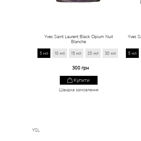
Yves Saint Laurent Black Opium Nuit
Yves S
Blanche
5 мл
10 мл
15 мл
20 мл
30 мл
5 мл
300 грн
Купити
Швидке замовлення
YSL