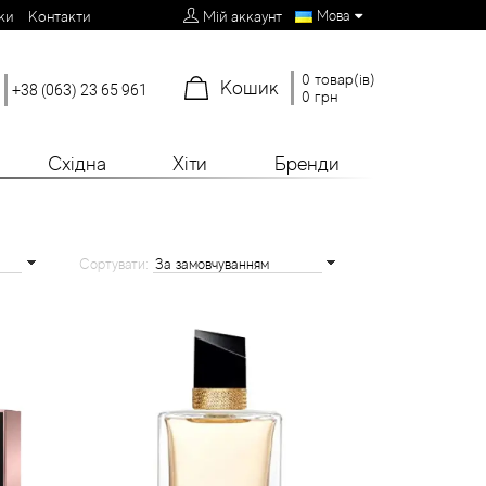
Мова
ки
Контакти
Мій аккаунт
0 товар(ів)
Кошик
+38 (063) 23 65 961
0 грн
Східна
Хіти
Бренди
Сортувати: