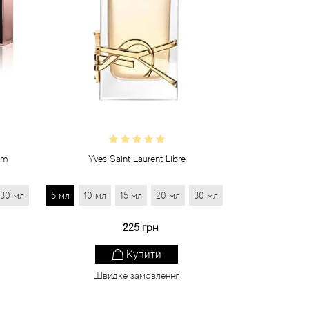
um
Yves Saint Laurent Libre
30 мл
5 мл
10 мл
15 мл
20 мл
30 мл
225 грн
Купити
Швидке замовлення