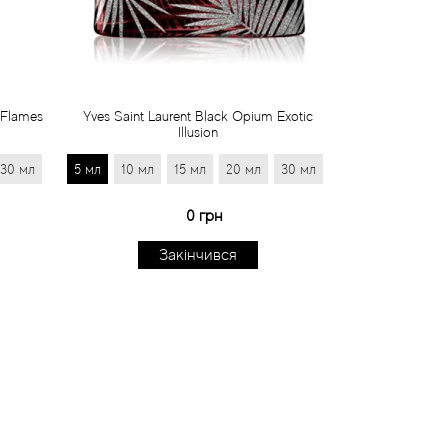
 Flames
Yves Saint Laurent Black Opium Exotic
Illusion
30 мл
5 мл
10 мл
15 мл
20 мл
30 мл
0 грн
Закінчився