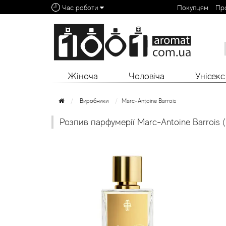
Час роботи
Покупцям
Пр
Алфавітний покажчик:
0 - 9
A
B
C
D
E
F
G
H
I
J
K
L
Жіноча
Чоловіча
Унісекс
Виробники
Marc-Antoine Barrois
Розпив парфумерії Marc-Antoine Barrois (