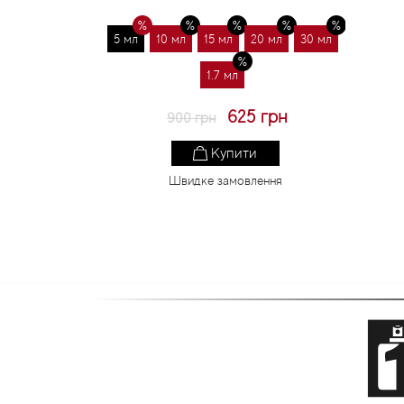
5 мл
10 мл
15 мл
20 мл
30 мл
1.7 мл
625 грн
900 грн
Купити
Швидке замовлення