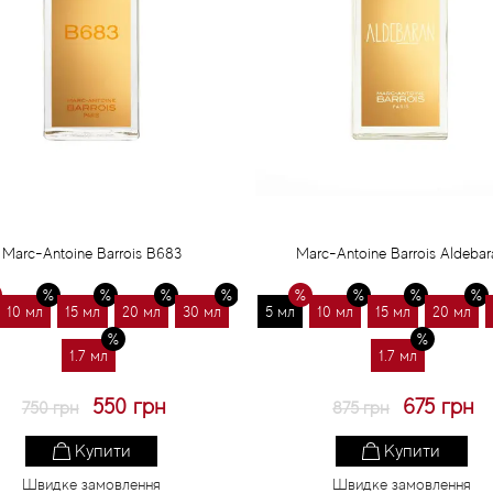
Marc-Antoine Barrois B683
Marc-Antoine Barrois Aldebar
10 мл
15 мл
20 мл
30 мл
5 мл
10 мл
15 мл
20 мл
1.7 мл
1.7 мл
550 грн
675 грн
750 грн
875 грн
Купити
Купити
Швидке замовлення
Швидке замовлення