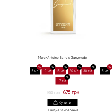
Marc-Antoine Barrois Ganymede
5 мл
10 мл
15 мл
20 мл
30 мл
5 мл
1.7 мл
675 грн
950 грн
Купити
Швидке замовлення