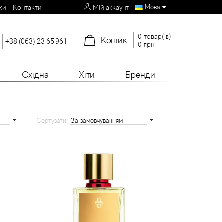
Мова
ки
Контакти
Мій аккаунт
0 товар(ів)
Кошик
+38 (063) 23 65 961
0 грн
Східна
Хіти
Бренди
Сортувати: