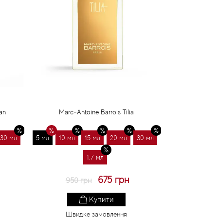
an
Marc-Antoine Barrois Tilia
30 мл
5 мл
10 мл
15 мл
20 мл
30 мл
1.7 мл
675 грн
950 грн
Купити
Швидке замовлення