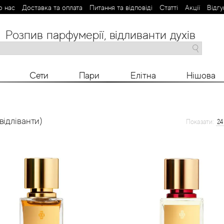
о нас
Доставка та оплата
Питання та відповіді
Статті
Aкції
Відгу
Розпив парфумерії, відливанти духів
M
N
O
P
R
S
T
V
X
Y
Z
Сети
Пари
Елітна
Нішова
відліванти)
Показати: