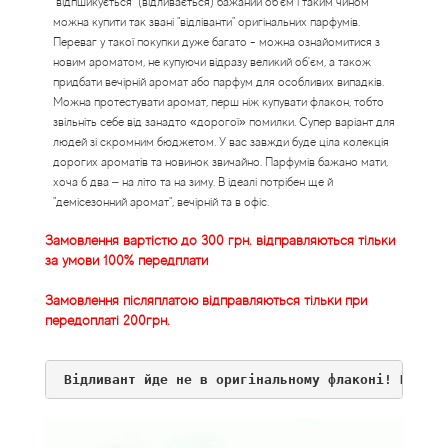
"відпшикується" (відливається) бажаний об'єм і таким чином
Статті
можна купити так звані "відліванти" оригінальних парфумів.
Переваг у такої покупки дуже багато - можна ознайомитися з
новим ароматом, не купуючи відразу великий об'єм, а також
придбати вечірній аромат або парфум для особливих випадків.
Можна протестувати аромат, перш ніж купувати флакон, тобто
звільніть себе від занадто «дорогої» помилки. Супер варіант для
людей зі скромним бюджетом. У вас завжди буде ціла колекція
дорогих ароматів та новинок звичайно. Парфумів бажано мати,
хоча б два – на літо та на зиму. В ідеалі потрібен ще й
"демісезонний аромат", вечірній та в офіс.
Замовлення вартістю до 300 грн. відправляються тільки
за умови 100% передплати
Замовлення післяплатою відправляються тільки при
передоплаті 200грн.