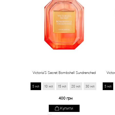
Victoria'S Secret Bombshell Sundrenched
Victo
5 мл
10 мл
15 мл
20 мл
30 мл
5 мл
400 грн
Купити