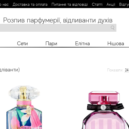
о нас
Доставка та оплата
Питання та відповіді
Статті
Aкції
Відгу
Розпив парфумерії, відливанти духів
M
N
O
P
R
S
T
V
X
Y
Z
Сети
Пари
Елітна
Нішова
дліванти)
Показати: