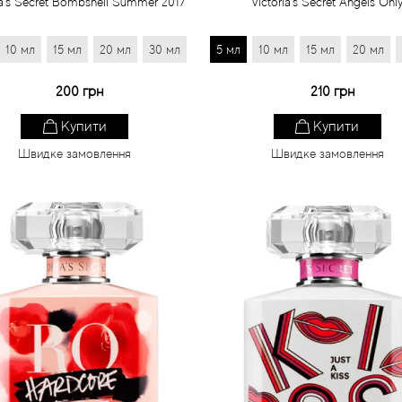
ia's Secret Bombshell Summer 2017
Victoria's Secret Angels Onl
10 мл
15 мл
20 мл
30 мл
5 мл
10 мл
15 мл
20 мл
200 грн
210 грн
Купити
Купити
Швидке замовлення
Швидке замовлення