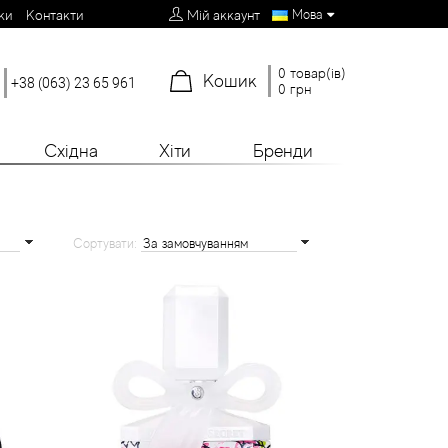
Мова
ки
Контакти
Мій аккаунт
0 товар(ів)
Кошик
+38 (063) 23 65 961
0 грн
Східна
Хіти
Бренди
Сортувати: