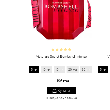
Victoria's Secret Bombshell Intense
V
5 мл
10 мл
15 мл
20 мл
30 мл
5 мл
195 грн
Купити
Швидке замовлення