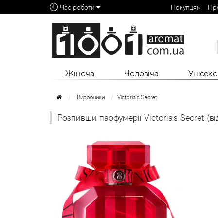
Час роботи
Покупцям
Пр
Алфавітний покажчик:
0 - 9
A
B
C
D
E
F
G
H
I
J
K
L
Жіноча
Чоловіча
Унісекс
Виробники
Victoria's Secret
Розпивши парфумерії Victoria's Secret (ві