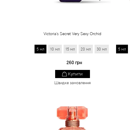
Victoria's Secret Very Sexy Orchid
5 мл
10 мл
15 мл
20 мл
30 мл
5 мл
260 грн
Купити
Швидке замовлення