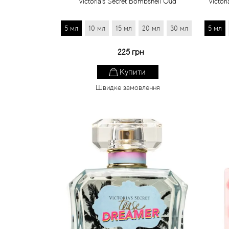
Victoria's Secret Bombshell Oud
Victor
5 мл
10 мл
15 мл
20 мл
30 мл
5 мл
225 грн
Купити
Швидке замовлення