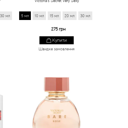
y
Victoria's Secret Very Sexy
30 мл
5 мл
10 мл
15 мл
20 мл
30 мл
275 грн
Купити
Швидке замовлення