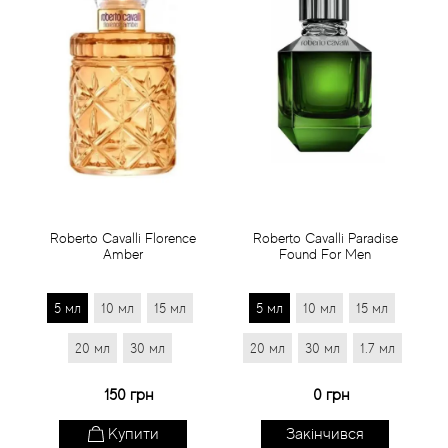
Roberto Cavalli Florence
Roberto Cavalli Paradise
Amber
Found For Men
5 мл
10 мл
15 мл
5 мл
10 мл
15 мл
20 мл
30 мл
20 мл
30 мл
1.7 мл
150 грн
0 грн
Купити
Закінчився