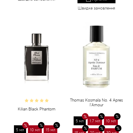
Швидке замовлення
Thomas Kosmala No. 4 Apres
l`Amour
Kilian Black Phantom
5 мл
1.7 мл
10 мл
5 мл
10 мл
15 мл
15 мл
20 мл
30 мл