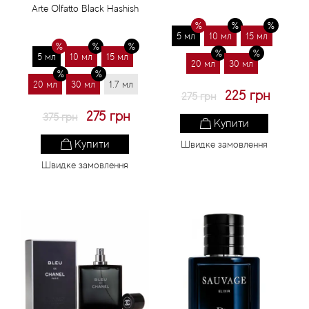
Arte Olfatto Black Hashish
5 мл
10 мл
15 мл
5 мл
10 мл
15 мл
20 мл
30 мл
20 мл
30 мл
1.7 мл
225 грн
275 грн
275 грн
375 грн
Купити
Купити
Швидке замовлення
Швидке замовлення