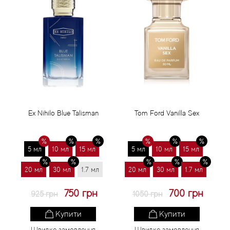
Ex Nihilo Blue Talisman
Tom Ford Vanilla Sex
5 мл
10 мл
15 мл
5 мл
10 мл
15 мл
20 мл
30 мл
1.7 мл
20 мл
30 мл
1.7 мл
750 грн
700 грн
925 грн
1050 грн
Купити
Купити
Швидке замовлення
Швидке замовлення