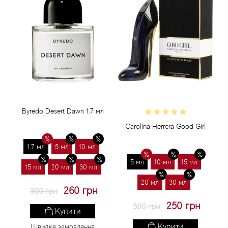
Byredo Desert Dawn 1.7 мл
Carolina Herrera Good Girl
1.7 мл
5 мл
10 мл
5 мл
10 мл
15 мл
15 мл
20 мл
30 мл
20 мл
30 мл
260 грн
300 грн
250 грн
300 грн
Купити
Купити
Швидке замовлення