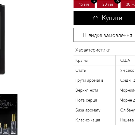
15 мл
20 мл
30 м
Купити
Швидке замовлення
Характеристики
Країна
США
Стать
Унісекс
Групи ароматів
Східні,
Верхня нота
Чорнило
Нота серця
Чорне д
База аромату
Олібан
Класифікація
Нішева