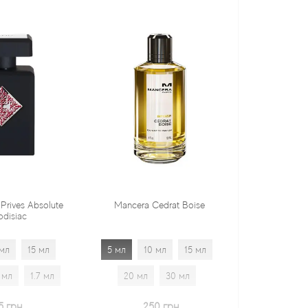
Mancera Cedrat Boise
Tiziana Terenzi Orza
5 мл
10 мл
15 мл
5 мл
10 мл
15 мл
20 мл
30 мл
20 мл
30 мл
1.7 мл
250 грн
600 грн