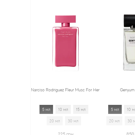
Narciso Rodriguez Fleur Musc For Her
Genyum Painter
5 мл
10 мл
15 мл
5 мл
10 мл
15 мл
20 мл
30 мл
20 мл
30 мл
1.7 мл
225 грн
850 грн