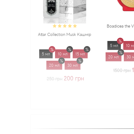
Boadicea the Victorious Sadu
Attar Collection Musk Кашмір
5 мл
10 мл
15 мл
5 мл
10 мл
15 мл
20 мл
30 мл
1.7 мл
20 мл
30 мл
1225 грн
1500 грн
200 грн
250 грн