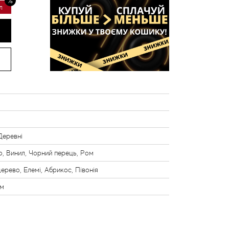
л
 Деревні
, Винил, Чорний перець, Ром
ерево, Елемі, Абрикос, Півонія
ум