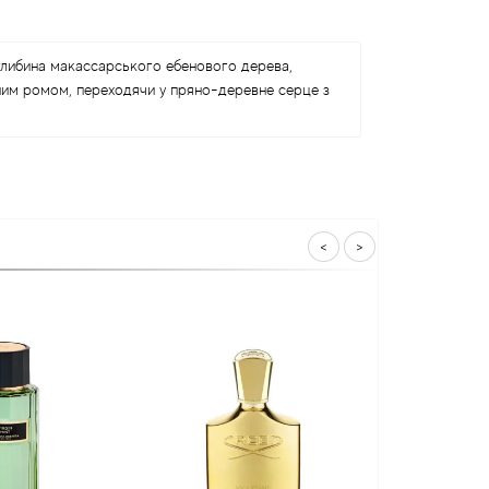
глибина макассарського ебенового дерева,
емним ромом, переходячи у пряно-деревне серце з
<
>