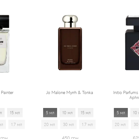
Jo Malone Myrrh & Tonka
Initio Parfums Prives Absolute
Aphrodisiac
5 мл
10 мл
15 мл
5 мл
10 мл
15 мл
20 мл
30 мл
1.7 мл
20 мл
30 мл
1.7 мл
450 грн
625 грн