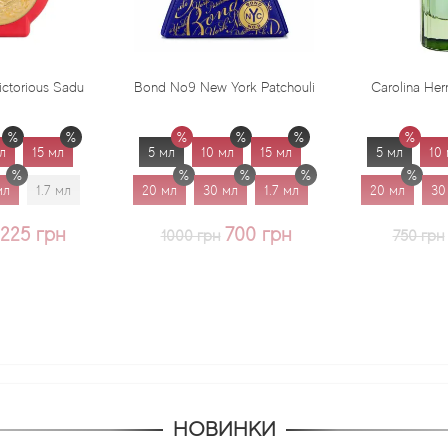
Bond No9 New York Patchouli
Carolina Herrera Virgin Mint
5 мл
10 мл
15 мл
5 мл
10 мл
15 мл
20 мл
30 мл
1.7 мл
20 мл
30 мл
1.7 мл
700 грн
625 грн
1000 грн
750 грн
НОВИНКИ