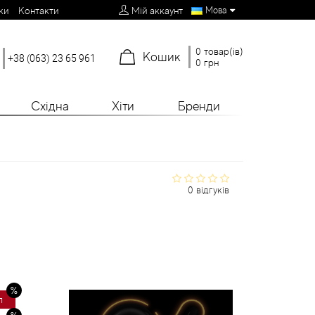
Мова
ки
Контакти
Мій аккаунт
0 товар(ів)
Кошик
+38 (063) 23 65 961
0 грн
Східна
Хіти
Бренди
0 відгуків
л