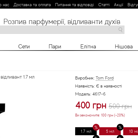
о нас
Доставка та оплата
Питання та відповіді
Статті
Aкції
Відгу
Розпив парфумерії, відливанти духів
M
N
O
P
R
S
T
V
X
Y
Z
Сети
Пари
Елітна
Нішова
відливант 1.7 мл
Виробник:
Tom Ford
Наявність:
Є в наявності
Модель:
4617-6
400 грн
500 грн
Ви зекономите:
100 грн (-20%)
1.7 мл
5 мл
10 м