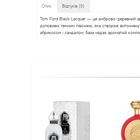
Опис
Відгуків (0)
Tom Ford Black Lacquer — це амброво-деревний ар
доповнені темним півонією, яка створює витончену
абрикосом і сандалом; база надає ароматній композ