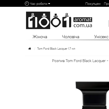
Час роботи
Покупцям
Пр
Алфавітний покажчик:
0 - 9
A
B
C
D
E
F
G
H
I
J
K
L
Жіноча
Чоловіча
Унісекс
Tom Ford Black Lacquer 1.7 мл
Розпив Tom Ford Black Lacquer - 