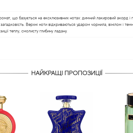
омат, що базується на ексклюзивних нотах: димний лакировий акорд і 
 загадковість. Верхні ноти відкриваються ударом чорнила, вінілом і т
иції теплу, смолисту глибину ладану.
НАЙКРАЩІ ПРОПОЗИЦІЇ