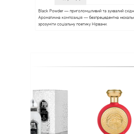
Black Powder — приголомшливий та зухвалий східно
Ароматична композиція — безпрецедентна нюхальна 
зрозуміти соціальну поетику Нірвани.