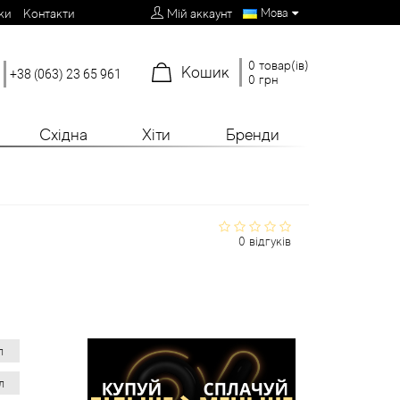
Мова
ки
Контакти
Мій аккаунт
0 товар(ів)
Кошик
+38 (063) 23 65 961
0 грн
Східна
Хіти
Бренди
0 відгуків
л
л