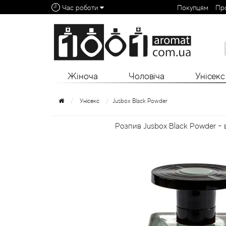
Час роботи
Покупцям
Пр
Алфавітний покажчик:
0 - 9
A
B
C
D
E
F
G
H
I
J
K
L
Жіноча
Чоловіча
Унісекс
Унісекс
Jusbox Black Powder
Розпив Jusbox Black Powder - 