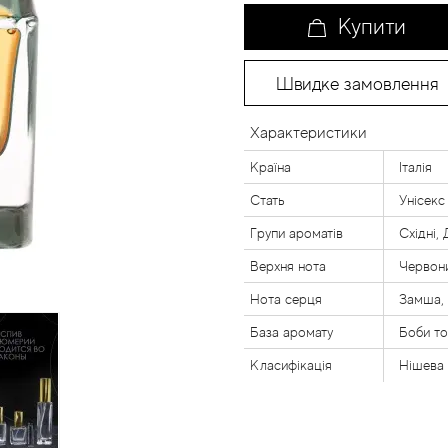
Купити
Швидке замовлення
Характеристики
Країна
Італія
Стать
Унісекс
Групи ароматів
Східні,
Верхня нота
Червони
Нота серця
Замша,
База аромату
Боби то
Класифікація
Нішева