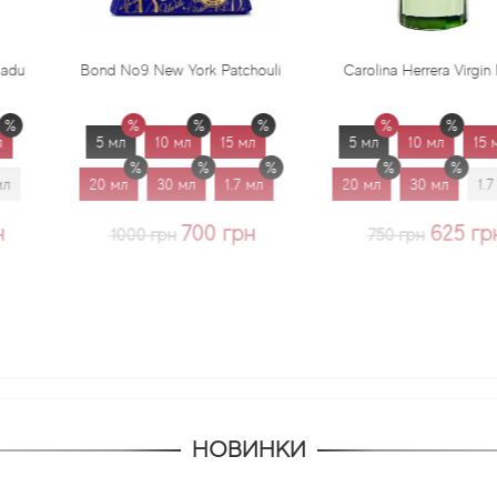
w York Patchouli
Carolina Herrera Virgin Mint
Creed Mi
0 мл
15 мл
5 мл
10 мл
15 мл
5 мл
0 мл
1.7 мл
20 мл
30 мл
1.7 мл
20 мл
700 грн
625 грн
рн
750 грн
475 
НОВИНКИ