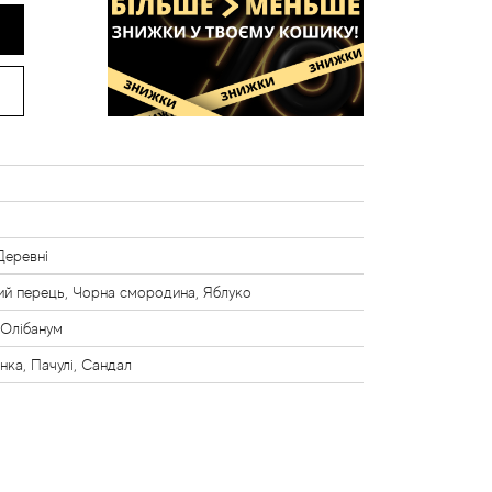
 Деревні
й перець, Чорна смородина, Яблуко
 Олібанум
нка, Пачулі, Сандал