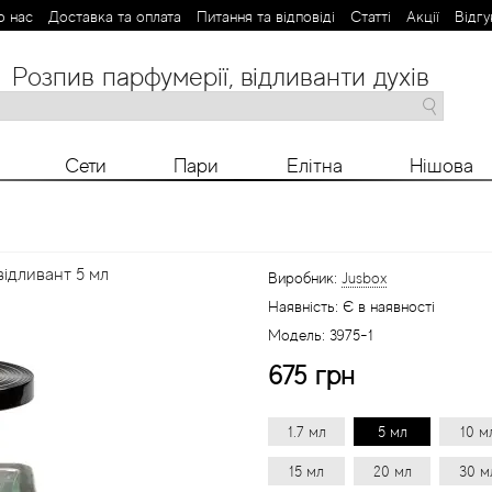
о нас
Доставка та оплата
Питання та відповіді
Статті
Aкції
Відгу
Розпив парфумерії, відливанти духів
M
N
O
P
R
S
T
V
X
Y
Z
Сети
Пари
Елітна
Нішова
відливант 5 мл
Виробник:
Jusbox
Наявність:
Є в наявності
Модель:
3975-1
675 грн
1.7 мл
5 мл
10 м
15 мл
20 мл
30 м