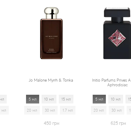
e Myrrh & Tonka
Initio Parfums Prives Absolute
Mancer
Aphrodisiac
10 мл
15 мл
5 мл
10 мл
15 мл
5 мл
30 мл
1.7 мл
20 мл
30 мл
1.7 мл
20 
450 грн
625 грн