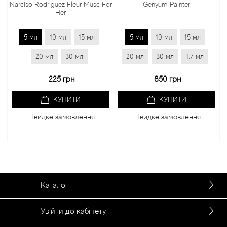
Narciso Rodriguez Fleur Musc For
Genyum Painter
Her
5 мл
10 мл
15 мл
5 мл
10 мл
15 мл
20 мл
30 мл
20 мл
30 мл
1.7 мл
225 грн
850 грн
КУПИТИ
КУПИТИ
Швидке замовлення
Швидке замовлення
Каталог
Увійти до кабінету