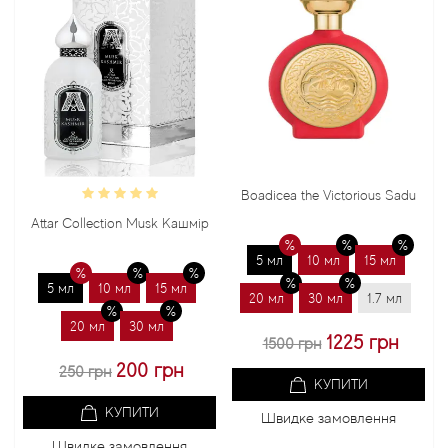
Boadicea the Victorious Sadu
Bond
Attar Collection Musk Кашмір
5 мл
10 мл
15 мл
5
5 мл
10 мл
15 мл
20 мл
30 мл
1.7 мл
20
20 мл
30 мл
1225 грн
1500 грн
200 грн
250 грн
КУПИТИ
КУПИТИ
Швидке замовлення
Швидке замовлення