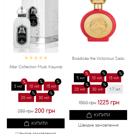
Boadicea the Victorious Sadu
B
Attar Collection Musk Кашмір
5 мл
10 мл
15 мл
5 мл
10 мл
15 мл
20 мл
30 мл
1.7 мл
20 мл
30 мл
1225 грн
1500 грн
200 грн
250 грн
КУПИТИ
КУПИТИ
Швидке замовлення
Швидке замовлення