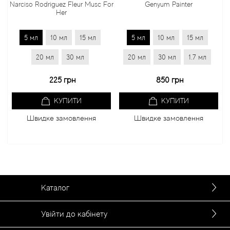
Narciso Rodriguez Fleur Musc For
Genyum Painter
Her
5 мл
10 мл
15 мл
5 мл
10 мл
15 мл
20 мл
30 мл
20 мл
30 мл
1.7 мл
225 грн
850 грн
КУПИТИ
КУПИТИ
Швидке замовлення
Швидке замовлення
Каталог
Увійти до кабінету