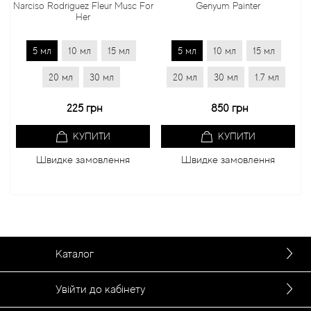
Narciso Rodriguez Fleur Musc For
Genyum Painter
Her
5 мл
10 мл
15 мл
5 мл
10 мл
15 мл
20 мл
30 мл
20 мл
30 мл
1.7 мл
225 грн
850 грн
КУПИТИ
КУПИТИ
Швидке замовлення
Швидке замовлення
Каталог
Увійти до кабінету