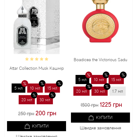
Boadicea the Victorious Sadu
Bond
Attar Collection Musk Кашмір
5 мл
10 мл
15 мл
5 
5 мл
10 мл
15 мл
20 мл
30 мл
1.7 мл
20 
20 мл
30 мл
1225 грн
1500 грн
200 грн
250 грн
КУПИТИ
КУПИТИ
Швидке замовлення
Ш
Швидке замовлення