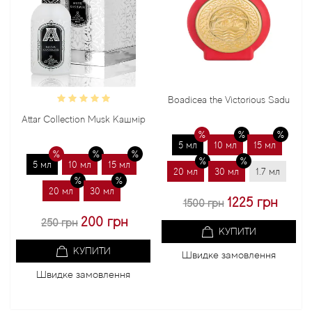
Boadicea the Victorious Sadu
Bond
Attar Collection Musk Кашмір
5 мл
10 мл
15 мл
5 
5 мл
10 мл
15 мл
20 мл
30 мл
1.7 мл
20 
20 мл
30 мл
1225 грн
1500 грн
200 грн
250 грн
КУПИТИ
КУПИТИ
Швидке замовлення
Ш
Швидке замовлення