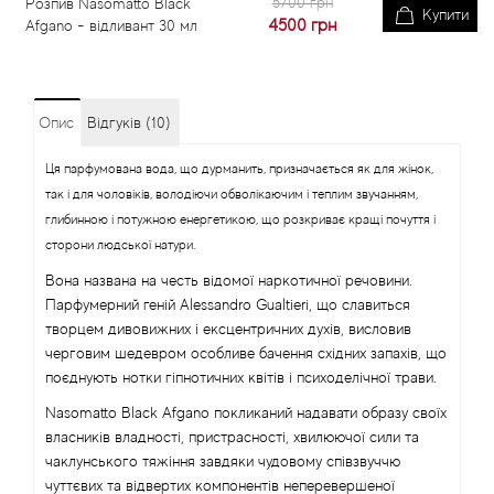
5700 грн
Розпив Nasomatto Black
Купити
4500
грн
Afgano - відливант 30 мл
Опис
Відгуків (10)
Ця парфумована вода, що дурманить, призначається як для жінок,
так і для чоловіків, володіючи обволікаючим і теплим звучанням,
глибинною і потужною енергетикою, що розкриває кращі почуття і
сторони людської натури.
Вона названа на честь відомої наркотичної речовини.
Парфумерний геній Alessandro Gualtieri, що славиться
творцем дивовижних і ексцентричних духів, висловив
черговим шедевром особливе бачення східних запахів, що
поєднують нотки гіпнотичних квітів і психоделічної трави.
Nasomatto Black Afgano покликаний надавати образу своїх
власників владності, пристрасності, хвилюючої сили та
чаклунського тяжіння завдяки чудовому співзвуччю
чуттєвих та відвертих компонентів неперевершеної