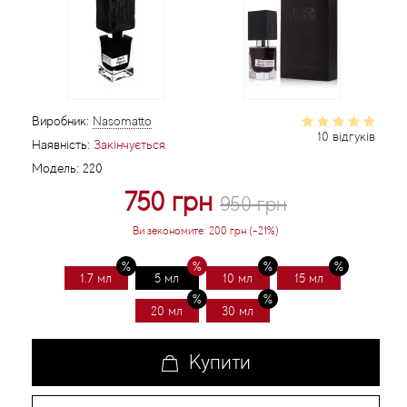
Статті
Виробник:
Nasomatto
10 відгуків
Наявність:
Закінчується
Модель:
220
750 грн
950 грн
Ви зекономите:
200 грн (-21%)
1.7 мл
5 мл
10 мл
15 мл
20 мл
30 мл
Купити