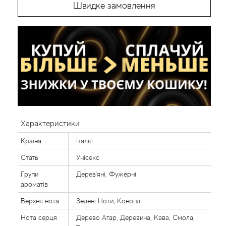
Швидке замовлення
Характеристики
Країна
Італія
Стать
Унісекс
Групи
Дерев'яні, Фужерні
ароматів
Верхня нота
Зелені Ноти, Коноплі
Нота серця
Дерево Агар, Деревина, Кава, Смола,