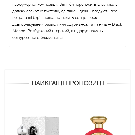
парфумерної композиції. Він ніби переносить власника в
далеку спекотну пустелю, де піщані дюни нагадують про
нещодавні бурі і нещадно палить сонце. І ось
довгоочікуваний оазис, який одурманює та п'янить – Black
Afgano. Розбурханий і терпкий, він дарує почуття
безтурботного блаженства.
НАЙКРАЩІ ПРОПОЗИЦІЇ