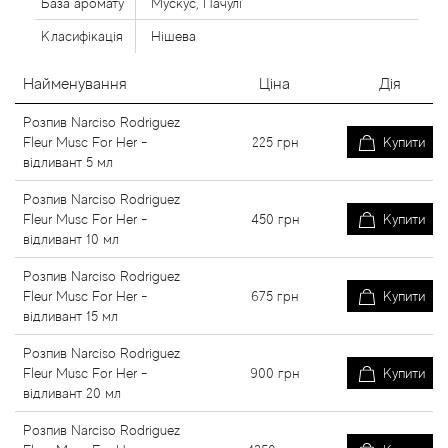
База аромату
Мускус, Пачулі
Класифікація
Нішева
Найменування
Ціна
Дія
Розпив Narciso Rodriguez
Fleur Musc For Her -
225
грн
Купити
відливант 5 мл
Розпив Narciso Rodriguez
Fleur Musc For Her -
450
грн
Купити
відливант 10 мл
Розпив Narciso Rodriguez
Fleur Musc For Her -
675
грн
Купити
відливант 15 мл
Розпив Narciso Rodriguez
Fleur Musc For Her -
900
грн
Купити
відливант 20 мл
Розпив Narciso Rodriguez