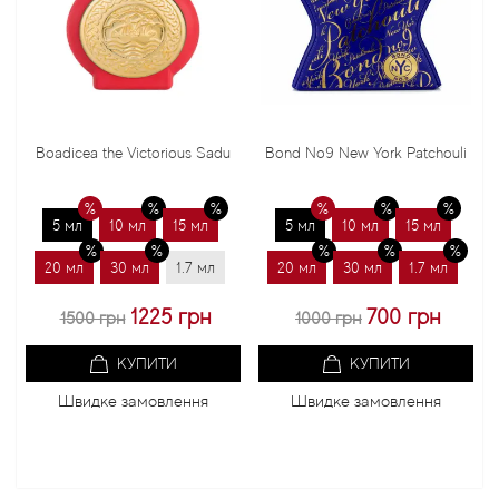
Boadicea the Victorious Sadu
Bond No9 New York Patchouli
5 мл
10 мл
15 мл
5 мл
10 мл
15 мл
20 мл
30 мл
1.7 мл
20 мл
30 мл
1.7 мл
1225 грн
700 грн
1500 грн
1000 грн
КУПИТИ
КУПИТИ
Швидке замовлення
Швидке замовлення