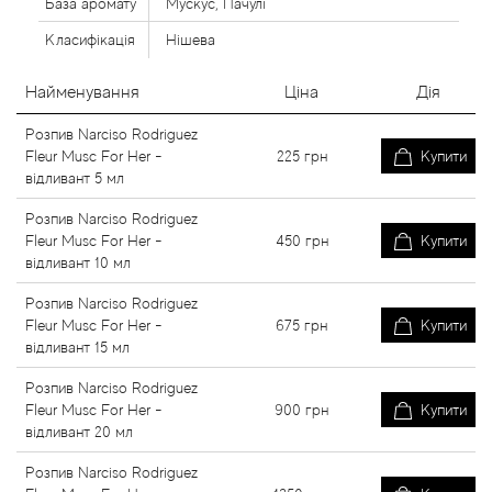
База аромату
Мускус, Пачулі
Класифікація
Нішева
Найменування
Ціна
Дія
Розпив Narciso Rodriguez
Fleur Musc For Her -
225
грн
Купити
відливант 5 мл
Розпив Narciso Rodriguez
Fleur Musc For Her -
450
грн
Купити
відливант 10 мл
Розпив Narciso Rodriguez
Fleur Musc For Her -
675
грн
Купити
відливант 15 мл
Розпив Narciso Rodriguez
Fleur Musc For Her -
900
грн
Купити
відливант 20 мл
Розпив Narciso Rodriguez