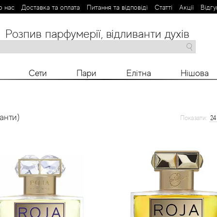
о нас
Доставка та оплата
Питання та відповіді
Статті
Aкції
Відгу
Розпив парфумерії, відливанти духів
M
N
O
P
R
S
T
V
X
Y
Z
Сети
Пари
Елітна
Нішова
анти)
Показати: