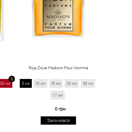
Roja Dove Madison Pour Homme
30 мл
5 мл
10 мл
15 мл
20 мл
30 мл
1.7 мл
0 грн
Закінчився