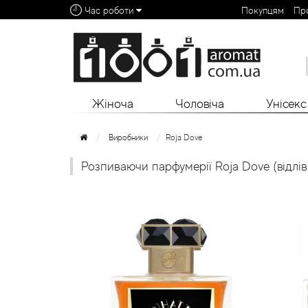
Час роботи
Покупцям
Пр
Алфавітний покажчик:
0 - 9
A
B
C
D
E
F
G
H
I
J
K
L
Жіноча
Чоловіча
Унісекс
Виробники
Roja Dove
Розпиваючи парфумерії Roja Dove (відлів