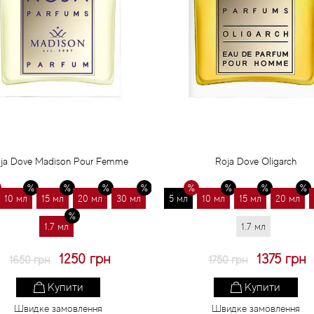
ja Dove Madison Pour Femme
Roja Dove Oligarch
10 мл
15 мл
20 мл
30 мл
5 мл
10 мл
15 мл
20 мл
1.7 мл
1.7 мл
1250 грн
1375 грн
1650 грн
1750 грн
Купити
Купити
Швидке замовлення
Швидке замовлення