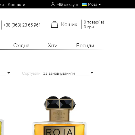
Мова
ки
Контакти
Мій аккаунт
0 товар(ів)
Кошик
+38 (063) 23 65 961
0 грн
Східна
Хіти
Бренди
Сортувати: