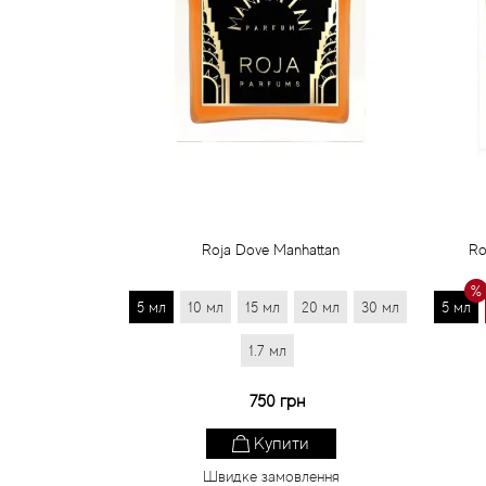
Roja Dove Manhattan
Ro
5 мл
10 мл
15 мл
20 мл
30 мл
5 мл
1.7 мл
750 грн
Купити
Швидке замовлення