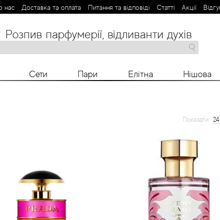
о нас
Доставка та оплата
Питання та відповіді
Статті
Aкції
Відгу
Розпив парфумерії, відливанти духів
M
N
O
P
R
S
T
V
X
Y
Z
Сети
Пари
Елітна
Нішова
Показати: