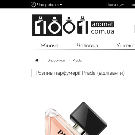
Час роботи
Покупцям
Пр
Алфавітний покажчик:
0 - 9
A
B
C
D
E
F
G
H
I
J
K
L
Жіноча
Чоловіча
Унісекс
Виробники
Prada
Розпив парфумерії Prada (відліванти)