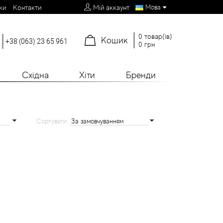
Мова
ки
Контакти
Мій аккаунт
0 товар(ів)
Кошик
+38 (063) 23 65 961
0 грн
Східна
Хіти
Бренди
Сортувати: