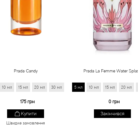
Prada Candy
Prada La Femme Water Spla
10 мл
15 мл
20 мл
30 мл
5 мл
10 мл
15 мл
20 мл
175 грн
0 грн
Купити
Закінчився
Швидке замовлення