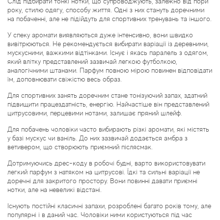
Слід підбирати тонкі нотки, що супроводжують, залежно від пори
року, стилю одягу, способу життя. Одні з них стануть доречними
на побаченні, але не підійдуть для спортивних тренувань та іншого.
У спеку аромати виявляються дуже інтенсивно, вони швидко
вивітрюються. Не рекомендується вибирати варіації із деревними,
мускусними, важкими відтінками. Існує і якась паралель з одягом,
який влітку представлений зазвичай легкою футболкою,
аналогічними штанами. Парфум повною мірою повинен відповідати
їм, доповнювати свіжістю весь образ.
Для спортивних занять доречним стане тонізуючий запах, здатний
підвищити працездатність, енергію. Найчастіше він представлений
цитрусовими, перцевими нотами, залишає пряний шлейф.
Для побачень чоловіки часто вибирають різкі аромати, які містять
у базі мускус чи ваніль. До них зазвичай додається амбра з
ветивером, що створюють приємний післясмак.
Дотримуючись дрес-коду в робочі будні, варто використовувати
легкий парфум з натяком на цитрусові. Їдкі та сильні варіації не
доречні для закритого простору. Вони повинні давати приємні
нотки, але на невеликі відстані.
Існують постійні класичні запахи, розроблені багато років тому, але
популярні і в даний час. Чоловіки ними користуються під час