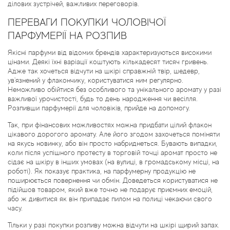
ділових зустрічей, важливих переговорів.
ПЕРЕВАГИ ПОКУПКИ ЧОЛОВІЧОЇ
ПАРФУМЕРІЇ НА РОЗПИВ
Якісні парфуми від відомих брендів характеризуються високими
цінами. Деякі їхні варіації коштують кількадесят тисяч гривень.
Адже так хочеться відчути на шкірі справжній твір, шедевр,
ув'язнений у флакончику, користуватися ним регулярно.
Неможливо обійтися без особливого та унікального аромату у разі
важливої урочистості, будь то день народження чи весілля.
Розпивши парфумерії для чоловіків, прийде на допомогу.
Так, при фінансових можливостях можна придбати цілий флакон
цікавого дорогого аромату. Але його згодом захочеться поміняти
на якусь новинку, або він просто набриднеться. Бувають випадки,
коли після успішного протесту в торговій точці аромат просто не
сідає на шкіру в інших умовах (на вулиці, в громадському місці, на
роботі). Як показує практика, на парфумерну продукцію не
поширюється повернення чи обмін. Доведеться користуватися не
підійшов товаром, який вже точно не подарує приємних емоцій,
або ж дивитися як він припадає пилом на полиці чекаючи свого
часу.
Тільки у разі покупки розпиву можна відчути на шкірі щирий запах.