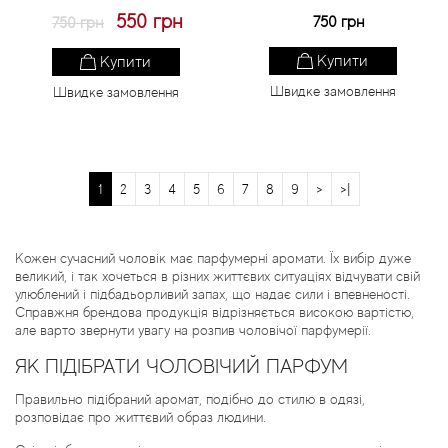
550 грн
750 грн
750 грн
Купити
Купити
Швидке замовлення
Швидке замовлення
1
2
3
4
5
6
7
8
9
>
>|
Кожен сучасний чоловік має парфумерні аромати. Їх вибір дуже
великий, і так хочеться в різних життєвих ситуаціях відчувати свій
улюблений і підбадьорливий запах, що надає сили і впевненості.
Справжня брендова продукція відрізняється високою вартістю,
але варто звернути увагу на розпив чоловічої парфумерії.
ЯК ПІДІБРАТИ ЧОЛОВІЧИЙ ПАРФУМ
Правильно підібраний аромат, подібно до стилю в одязі,
розповідає про життєвий образ людини.