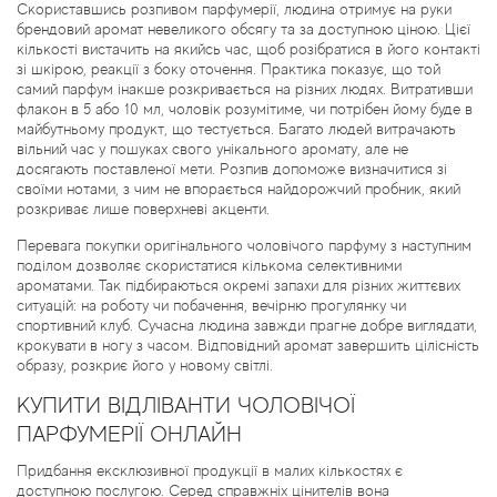
Скориставшись розпивом парфумерії, людина отримує на руки
брендовий аромат невеликого обсягу та за доступною ціною. Цієї
кількості вистачить на якийсь час, щоб розібратися в його контакті
зі шкірою, реакції з боку оточення. Практика показує, що той
самий парфум інакше розкривається на різних людях. Витративши
флакон в 5 або 10 мл, чоловік розумітиме, чи потрібен йому буде в
майбутньому продукт, що тестується. Багато людей витрачають
вільний час у пошуках свого унікального аромату, але не
досягають поставленої мети. Розпив допоможе визначитися зі
своїми нотами, з чим не впорається найдорожчий пробник, який
розкриває лише поверхневі акценти.
Перевага покупки оригінального чоловічого парфуму з наступним
поділом дозволяє скористатися кількома селективними
ароматами. Так підбираються окремі запахи для різних життєвих
ситуацій: на роботу чи побачення, вечірню прогулянку чи
спортивний клуб. Сучасна людина завжди прагне добре виглядати,
крокувати в ногу з часом. Відповідний аромат завершить цілісність
образу, розкриє його у новому світлі.
КУПИТИ ВІДЛІВАНТИ ЧОЛОВІЧОЇ
ПАРФУМЕРІЇ ОНЛАЙН
Придбання ексклюзивної продукції в малих кількостях є
доступною послугою. Серед справжніх цінителів вона