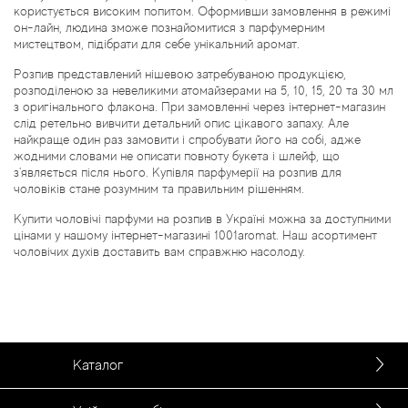
користується високим попитом. Оформивши замовлення в режимі
он-лайн, людина зможе познайомитися з парфумерним
мистецтвом, підібрати для себе унікальний аромат.
Розпив представлений нішевою затребуваною продукцією,
розподіленою за невеликими атомайзерами на 5, 10, 15, 20 та 30 мл
з оригінального флакона. При замовленні через інтернет-магазин
слід ретельно вивчити детальний опис цікавого запаху. Але
найкраще один раз замовити і спробувати його на собі, адже
жодними словами не описати повноту букета і шлейф, що
з'являється після нього. Купівля парфумерії на розпив для
чоловіків стане розумним та правильним рішенням.
Купити чоловічі парфуми на розпив в Україні можна за доступними
цінами у нашому інтернет-магазині 1001aromat. Наш асортимент
чоловічих духів доставить вам справжню насолоду.
Каталог