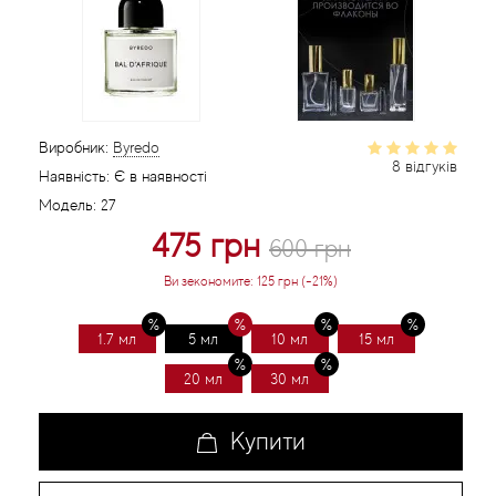
Статті
Виробник:
Byredo
8 відгуків
Наявність:
Є в наявності
Модель:
27
475 грн
600 грн
Ви зекономите:
125 грн (-21%)
1.7 мл
5 мл
10 мл
15 мл
20 мл
30 мл
Купити