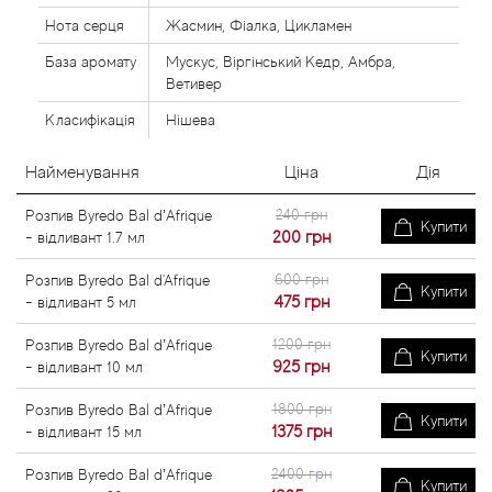
Нота серця
Жасмин, Фіалка, Цикламен
База аромату
Мускус, Віргінський Кедр, Амбра,
Ветивер
Класифікація
Нішева
Найменування
Ціна
Дія
240 грн
Розпив Byredo Bal d’Afrique
Купити
200
грн
- відливант 1.7 мл
600 грн
Розпив Byredo Bal d'Afrique
Купити
475
грн
- відливант 5 мл
1200 грн
Розпив Byredo Bal d’Afrique
Купити
925
грн
- відливант 10 мл
1800 грн
Розпив Byredo Bal d’Afrique
Купити
1375
грн
- відливант 15 мл
2400 грн
Розпив Byredo Bal d’Afrique
Купити