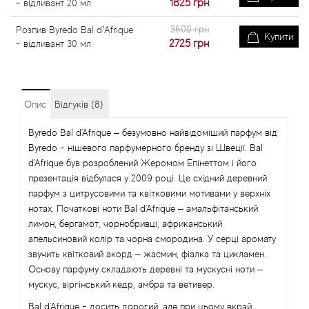
1825
грн
- відливант 20 мл
3600 грн
Розпив Byredo Bal d’Afrique
Купити
2725
грн
- відливант 30 мл
Опис
Відгуків (8)
Byredo Bal d'Afrique – безумовно найвідоміший парфум від
Byredo - нішевого парфумерного бренду зі Швеції. Bal
d'Afrique був розроблений Жеромом Епінеттом і його
презентація відбулася у 2009 році. Це східний деревний
парфум з цитрусовими та квітковими мотивами у верхніх
нотах. Початкові ноти Bal d'Afrique – амальфітанський
лимон, бергамот, чорнобривці, африканський
апельсиновий колір та чорна смородина. У серці аромату
звучить квітковий акорд – жасмин, фіалка та цикламен.
Основу парфуму складають деревні та мускусні ноти –
мускус, віргінський кедр, амбра та ветивер.
Bal d'Afrique - досить дорогий, але при цьому вкрай