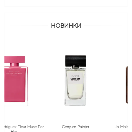
НОВИНКИ
ur Musc For
Genyum Painter
Jo Malone Myrrh & Ton