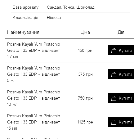
База аромату
Сандал, Тонка, Шоколад
Класифікація
Нішева
Найменування
Ціна
Дія
Розпив Kayali Yum Pistachio
Gelato | 33 EDP - відливант
150
грн
Купити
1.7 мл
Розпив Kayali Yum Pistachio
Gelato | 33 EDP - відливант
375
грн
Купити
5 мл
Розпив Kayali Yum Pistachio
Gelato | 33 EDP - відливант
750
грн
Купити
10 мл
Розпив Kayali Yum Pistachio
Gelato | 33 EDP - відливант
1125
грн
Купити
15 мл