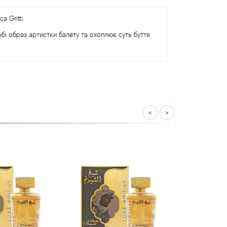
 Gritti.
бі образ артистки балету та охоплює суть буття
<
>