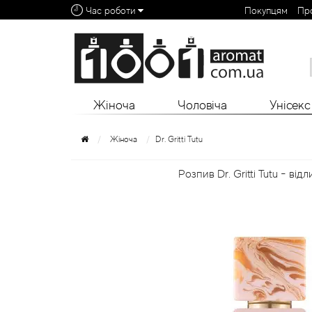
Час роботи
Покупцям
Пр
Алфавітний покажчик:
0 - 9
A
B
C
D
E
F
G
H
I
J
K
L
Жіноча
Чоловіча
Унісекс
Жіноча
Dr. Gritti Tutu
Розпив Dr. Gritti Tutu - від