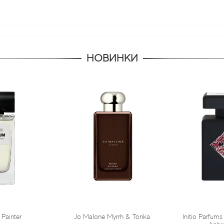
НОВИНКИ
Jo Malone Myrrh & Tonka
Initio Parfums Prives Absolute