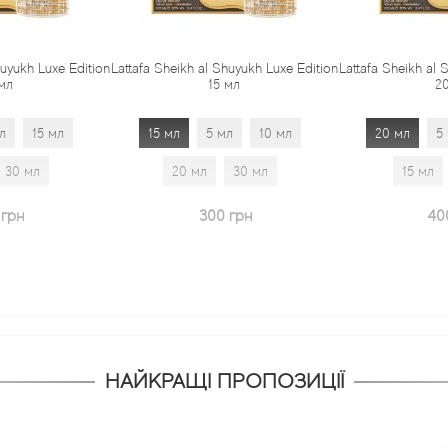
huyukh Luxe Edition
Lattafa Sheikh al Shuyukh Luxe Edition
Lattafa Sheikh al 
мл
15 мл
2
л
15 мл
15 мл
5 мл
10 мл
20 мл
5
30 мл
20 мл
30 мл
15 мл
 грн
300 грн
40
НАЙКРАЩІ ПРОПОЗИЦІЇ