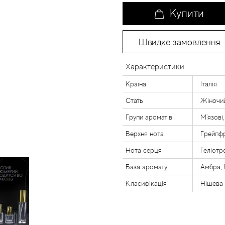
Купити
Швидке замовлення
Характеристики
Країна
Італія
Стать
Жіночи
Групи ароматів
М'язові,
Верхня нота
Грейпф
Нота серця
Геліотр
База аромату
Амбра, 
Класифікація
Нішева