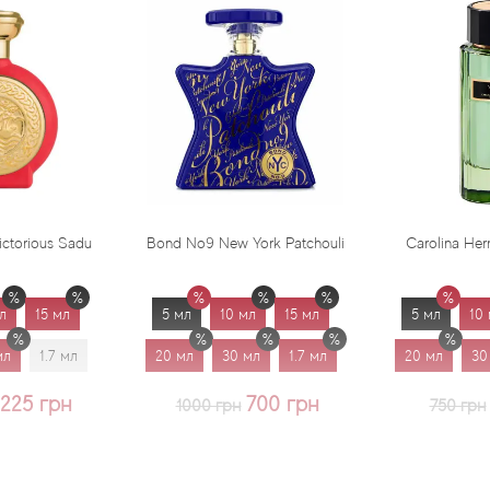
nd No9 New York Patchouli
Carolina Herrera Virgin Mint
5 мл
10 мл
15 мл
5 мл
10 мл
15 мл
20 мл
30 мл
1.7 мл
20 мл
30 мл
1.7 мл
700 грн
625 грн
1000 грн
750 грн