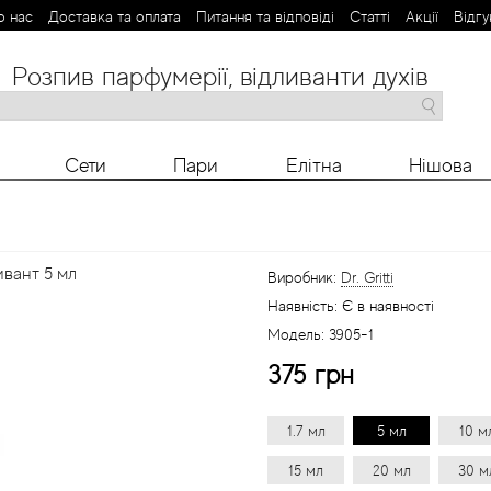
о нас
Доставка та оплата
Питання та відповіді
Статті
Aкції
Відгу
Розпив парфумерії, відливанти духів
M
N
O
P
R
S
T
V
X
Y
Z
Сети
Пари
Елітна
Нішова
ливант 5 мл
Виробник:
Dr. Gritti
Наявність:
Є в наявності
Модель:
3905-1
375 грн
1.7 мл
5 мл
10 м
15 мл
20 мл
30 м