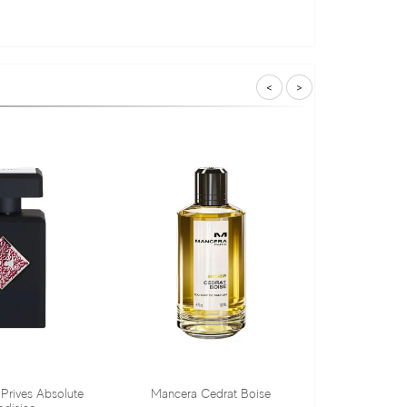
<
>
Mancera Cedrat Boise
Tiziana Terenzi Orza