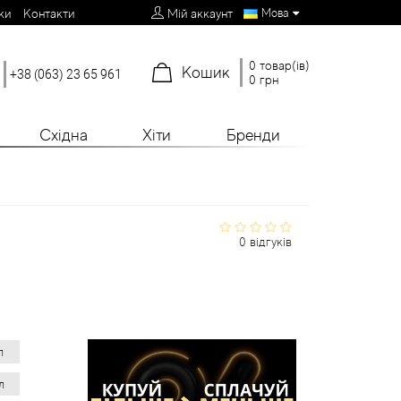
Мова
ки
Контакти
Мій аккаунт
0 товар(ів)
Кошик
+38 (063) 23 65 961
0 грн
Східна
Хіти
Бренди
0 відгуків
л
л