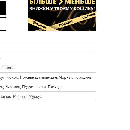
й
 Квіткові
рут, Кокос, Рожеве шампанське, Чорна смородина
оп, Жасмин, Пудрові ноти, Троянда
Ваніль, Малина, Мускус