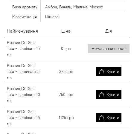
База аромату
Амбра, Ваніль, Малина, Мускус
Класифікація
Нішева
Найменування
Ціна
Дія
Розпив Dr. Gritti
Tutu - відлівант 1.7
0
грн
Немає в наявності
мл
Розпив Dr. Gritti
Tutu - відливант 5
375
грн
Купити
мл
Розпив Dr. Gritti
Tutu - відлівант 10
750
грн
Купити
мл
Розпив Dr. Gritti
Tutu - відлівант 15
1125
грн
Купити
мл