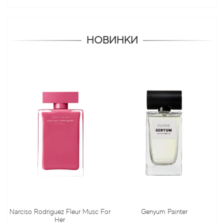
НОВИНКИ
odriguez Fleur Musc For
Genyum Painter
Jo Malone
Her