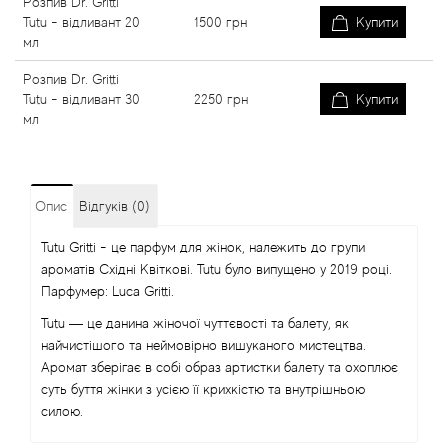
Розпив Dr. Gritti
Tutu - відливант 20
1500
грн
Купити
мл
Розпив Dr. Gritti
Tutu - відливант 30
2250
грн
Купити
мл
Опис
Відгуків (0)
Tutu Gritti - це парфум для жінок, належить до групи
ароматів Східні Квіткові. Tutu було випущено у 2019 році.
Парфумер: Luca Gritti.
Tutu — це данина жіночої чуттєвості та балету, як
найчистішого та неймовірно вишуканого мистецтва.
Аромат зберігає в собі образ артистки балету та охоплює
суть буття жінки з усією її крихкістю та внутрішньою
силою.