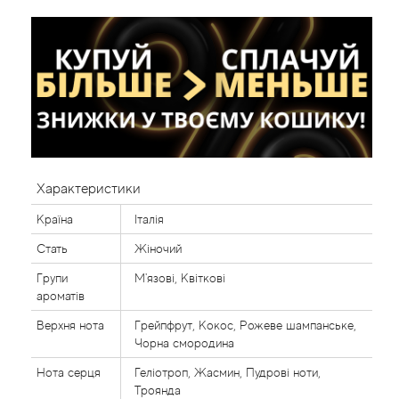
Характеристики
Країна
Італія
Стать
Жіночий
Групи
М'язові, Квіткові
ароматів
Верхня нота
Грейпфрут, Кокос, Рожеве шампанське,
Чорна смородина
Нота серця
Геліотроп, Жасмин, Пудрові ноти,
Троянда