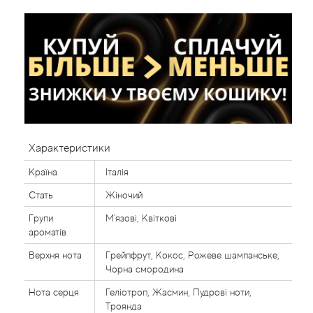
Характеристики
Країна
Італія
Стать
Жіночий
Групи
М'язові, Квіткові
ароматів
Верхня нота
Грейпфрут, Кокос, Рожеве шампанське,
Чорна смородина
Нота серця
Геліотроп, Жасмин, Пудрові ноти,
Троянда