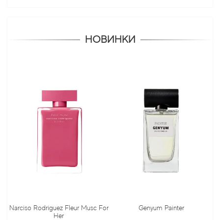
НОВИНКИ
odriguez Fleur Musc For
Genyum Painter
Jo Malone
Her