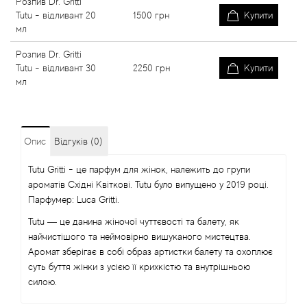
Розпив Dr. Gritti
Tutu - відливант 20
1500
грн
Купити
мл
Розпив Dr. Gritti
Tutu - відливант 30
2250
грн
Купити
мл
Опис
Відгуків (0)
Tutu Gritti - це парфум для жінок, належить до групи
ароматів Східні Квіткові. Tutu було випущено у 2019 році.
Парфумер: Luca Gritti.
Tutu — це данина жіночої чуттєвості та балету, як
найчистішого та неймовірно вишуканого мистецтва.
Аромат зберігає в собі образ артистки балету та охоплює
суть буття жінки з усією її крихкістю та внутрішньою
силою.