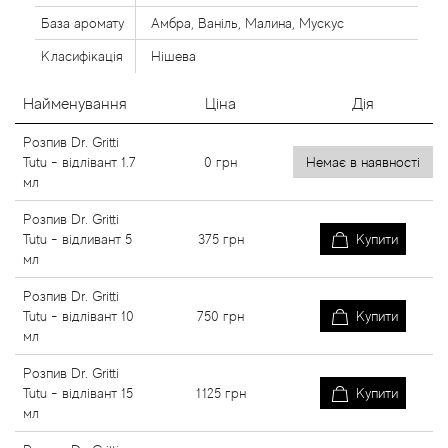
База аромату
Амбра, Ваніль, Малина, Мускус
Класифікація
Нішева
Найменування
Ціна
Дія
Розпив Dr. Gritti
Tutu - відлівант 1.7
0
грн
Немає в наявності
мл
Розпив Dr. Gritti
Tutu - відливант 5
375
грн
Купити
мл
Розпив Dr. Gritti
Tutu - відлівант 10
750
грн
Купити
мл
Розпив Dr. Gritti
Tutu - відлівант 15
1125
грн
Купити
мл