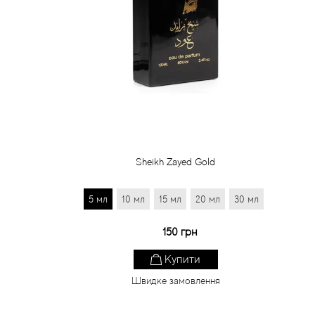
Sheikh Zayed Gold
5 мл
10 мл
15 мл
20 мл
30 мл
150 грн
Купити
Швидке замовлення