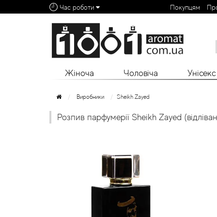
Час роботи
Покупцям
Пр
Алфавітний покажчик:
0 - 9
A
B
C
D
E
F
G
H
I
J
K
L
Жіноча
Чоловіча
Унісекс
Виробники
Sheikh Zayed
Розпив парфумерії Sheikh Zayed (відліван