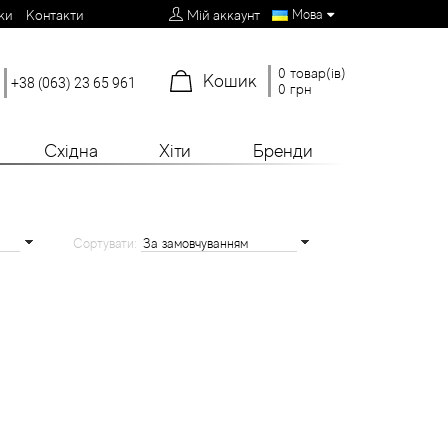
Мова
ки
Контакти
Мій аккаунт
0 товар(ів)
Кошик
+38 (063) 23 65 961
0 грн
Східна
Хіти
Бренди
Сортувати: