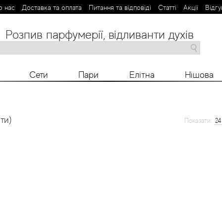
о нас
Доставка та оплата
Питання та відповіді
Статті
Aкції
Відгу
Розпив парфумерії, відливанти духів
M
N
O
P
R
S
T
V
X
Y
Z
Сети
Пари
Елітна
Нішова
ти)
Показати: