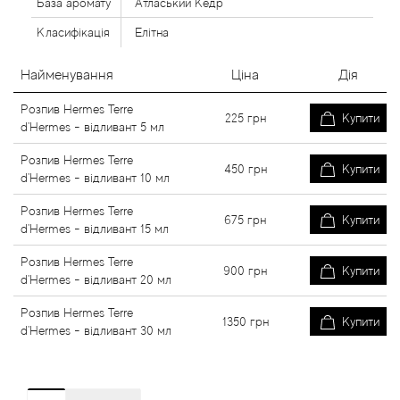
База аромату
Атласький Кедр
Класифікація
Елітна
Найменування
Ціна
Дія
Розпив Hermes Terre
225
грн
Купити
d'Hermes - відливант 5 мл
Розпив Hermes Terre
450
грн
Купити
d'Hermes - відливант 10 мл
Розпив Hermes Terre
675
грн
Купити
d'Hermes - відливант 15 мл
Розпив Hermes Terre
900
грн
Купити
d'Hermes - відливант 20 мл
Розпив Hermes Terre
1350
грн
Купити
d'Hermes - відливант 30 мл