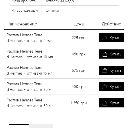
База аромата
Атласский Кедр
Классификация
Элитная
Наименование
Цена
Действие
Распив Hermes Terre
225
грн
Купить
d'Hermes - отливант 5 мл
Распив Hermes Terre
450
грн
Купить
d'Hermes - отливант 10 мл
Распив Hermes Terre
675
грн
Купить
d'Hermes - отливант 15 мл
Распив Hermes Terre
900
грн
Купить
d'Hermes - отливант 20 мл
Распив Hermes Terre
1 350
грн
Купить
d'Hermes - отливант 30 мл