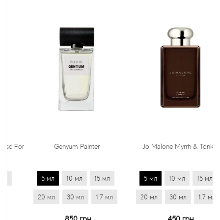
 For
Genyum Painter
Jo Malone Myrrh & Tonka
5 мл
10 мл
15 мл
5 мл
10 мл
15 мл
20 мл
30 мл
1.7 мл
20 мл
30 мл
1.7 мл
850 грн
450 грн