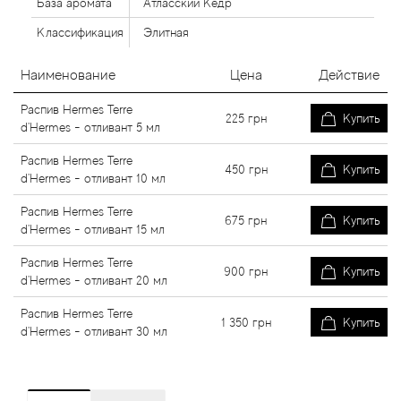
База аромата
Атласский Кедр
Классификация
Элитная
Наименование
Цена
Действие
Распив Hermes Terre
225
грн
Купить
d'Hermes - отливант 5 мл
Распив Hermes Terre
450
грн
Купить
d'Hermes - отливант 10 мл
Распив Hermes Terre
675
грн
Купить
d'Hermes - отливант 15 мл
Распив Hermes Terre
900
грн
Купить
d'Hermes - отливант 20 мл
Распив Hermes Terre
1 350
грн
Купить
d'Hermes - отливант 30 мл