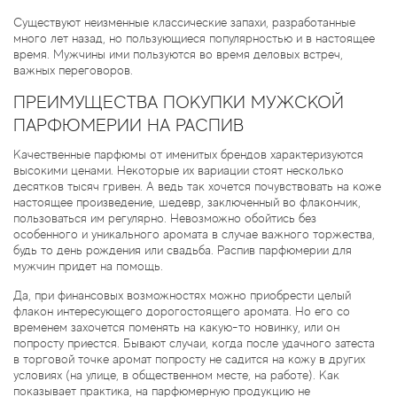
Существуют неизменные классические запахи, разработанные
много лет назад, но пользующиеся популярностью и в настоящее
время. Мужчины ими пользуются во время деловых встреч,
важных переговоров.
ПРЕИМУЩЕСТВА ПОКУПКИ МУЖСКОЙ
ПАРФЮМЕРИИ НА РАСПИВ
Качественные парфюмы от именитых брендов характеризуются
высокими ценами. Некоторые их вариации стоят несколько
десятков тысяч гривен. А ведь так хочется почувствовать на коже
настоящее произведение, шедевр, заключенный во флакончик,
пользоваться им регулярно. Невозможно обойтись без
особенного и уникального аромата в случае важного торжества,
будь то день рождения или свадьба. Распив парфюмерии для
мужчин придет на помощь.
Да, при финансовых возможностях можно приобрести целый
флакон интересующего дорогостоящего аромата. Но его со
временем захочется поменять на какую-то новинку, или он
попросту приестся. Бывают случаи, когда после удачного затеста
в торговой точке аромат попросту не садится на кожу в других
условиях (на улице, в общественном месте, на работе). Как
показывает практика, на парфюмерную продукцию не