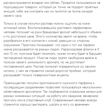
распространяется возврат или обмен. Придется пользоваться не
подошедшим товаром, который уж точно не подарит приятных
эмоций, либо же смотреть как он пылится на полке ожидая
своего часа.
Только в случае покупки распива можно ощутить на коже
истинный запах. Воспользовавшись распивом парфюмерии,
человек получает на руки брендовый аромат небольшого объема
и по доступной цене. Этого количества хватит на время, чтобы
разобраться в его контакте с кожей, реакции со стороны
окружения. Практика показывает, что один и тот же парфюм
иначе раскрывается на разных людях. Израсходовав флакон в 5
или 10 мл, мужчина будет понимать, нужен ли ему будет в будущем
тестируемый продукт. Многие люди тратят свободное время в
поисках своего уникального аромата, но не достигают
поставленной цели. Распив поможет определиться со своими
нотами, с чем не справится самый дорогой пробник, который
раскрывает только поверхностные акценты.
Преимущество покупки оригинального мужского парфюма с
последующим разделением позволяет пользоваться несколькими
селективными ароматами. Так подбираются отдельные запахи для
разных жизненных ситуаций: на работу или свидание, вечернюю
прогулку или в спортивный клуб. Современный человек всегда
стремится хорошо выглядеть, шагать в ногу со временем.