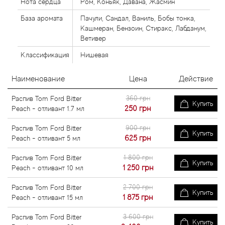
Нота сердца
Ром, Коньяк, Давана, Жасмин
База аромата
Пачули, Сандал, Ваниль, Бобы тонка,
Кашмеран, Бензоин, Стиракс, Лабданум,
Ветивер
Классификация
Нишевая
Наименование
Цена
Действие
360 грн
Распив Tom Ford Bitter
Купить
250
грн
Peach - отливант 1.7 мл
900 грн
Распив Tom Ford Bitter
Купить
625
грн
Peach - отливант 5 мл
1 800 грн
Распив Tom Ford Bitter
Купить
1 250
грн
Peach - отливант 10 мл
2 700 грн
Распив Tom Ford Bitter
Купить
1 875
грн
Peach - отливант 15 мл
3 600 грн
Распив Tom Ford Bitter
Купить