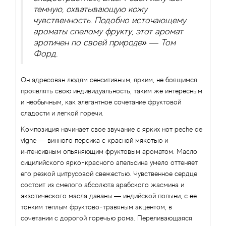
темную, охватывающую кожу
чувственность. Подобно источающему
ароматы спелому фрукту, этот аромат
эротичен по своей природе» — Том
Форд.
Он адресован людям сенситивным, ярким, не боящимся
проявлять свою индивидуальность, таким же интересным
и необычным, как элегантное сочетание фруктовой
сладости и легкой горечи.
Композиция начинает свое звучание с ярких нот peche de
vigne — винного персика с красной мякотью и
интенсивным опьяняющим фруктовым ароматом. Масло
сицилийского ярко-красного апельсина умело оттеняет
его резкой цитрусовой свежестью. Чувственное сердце
состоит из смелого абсолюта арабского жасмина и
экзотического масла даваны — индийской полыни, с ее
тонким теплым фруктово-травяным акцентом, в
сочетании с дорогой горечью рома. Переливающаяся