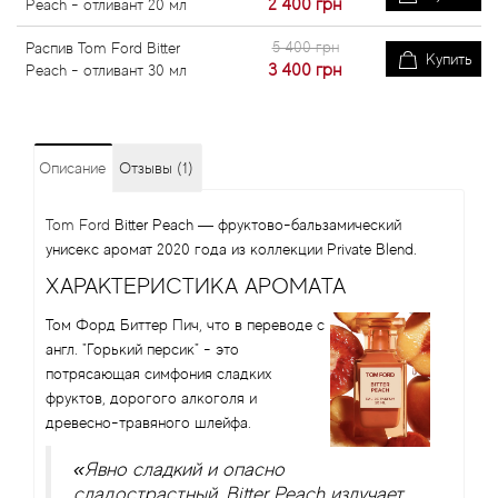
2 400
грн
Peach - отливант 20 мл
5 400 грн
Распив Tom Ford Bitter
Купить
3 400
грн
Peach - отливант 30 мл
Описание
Отзывы (1)
Tom Ford
Bitter Peach — фруктово-бальзамический
унисекс аромат 2020 года из коллекции Private Blend.
ХАРАКТЕРИСТИКА АРОМАТА
Том Форд Биттер Пич, что в переводе с
англ. "Горький персик" - это
потрясающая симфония сладких
фруктов, дорогого алкоголя и
древесно-травяного шлейфа.
«Явно сладкий и опасно
сладострастный, Bitter Peach излучает