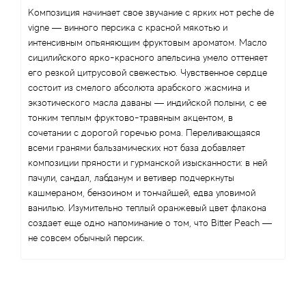
Композиция начинает свое звучание с ярких нот peche de
vigne — винного персика с красной мякотью и
интенсивным опьяняющим фруктовым ароматом. Масло
сицилийского ярко-красного апельсина умело оттеняет
его резкой цитрусовой свежестью. Чувственное сердце
состоит из смелого абсолюта арабского жасмина и
экзотического масла даваны — индийской полыни, с ее
тонким теплым фруктово-травяным акцентом, в
сочетании с дорогой горечью рома. Переливающаяся
всеми гранями бальзамических нот база добавляет
композиции пряности и гурманской изысканности: в ней
пачули, сандал, лабданум и ветивер подчеркнуты
кашмераном, бензоином и тончайшей, едва уловимой
ванилью. Изумительно теплый оранжевый цвет флакона
создает еще одно напоминание о том, что Bitter Peach —
не совсем обычный персик.