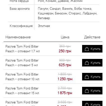
Нота сердца
Ром, Коньяк, Давана, Жасмин
База аромата
Пачули, Сандал, Ваниль, Бобы тонка,
Кашмеран, Бензоин, Стиракс, Лабданум,
Ветивер
Классификация
Элитная
Наименование
Цена
Действие
360 грн
Распив Tom Ford Bitter
Купить
250
грн
Peach - отливант 1.7 мл
900 грн
Распив Tom Ford Bitter
Купить
625
грн
Peach - отливант 5 мл
1 800 грн
Распив Tom Ford Bitter
Купить
1 250
грн
Peach - отливант 10 мл
2 700 грн
Распив Tom Ford Bitter
Купить
1 875
грн
Peach - отливант 15 мл
3 600 грн
Распив Tom Ford Bitter
Купить