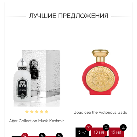
ЛУЧШИЕ ПРЕДЛОЖЕНИЯ
Boadicea the Victorious Sadu
Bond No
ar Collection Musk Kashmir
5 мл
10 мл
15 мл
5 мл