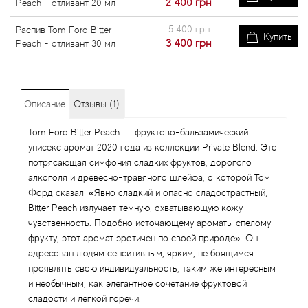
2 400
грн
Peach - отливант 20 мл
5 400 грн
Распив Tom Ford Bitter
Купить
3 400
грн
Peach - отливант 30 мл
Описание
Отзывы (1)
Tom Ford Bitter Peach — фруктово-бальзамический
унисекс аромат 2020 года из коллекции Private Blend. Это
потрясающая симфония сладких фруктов, дорогого
алкоголя и древесно-травяного шлейфа, о которой Том
Форд сказал: «Явно сладкий и опасно сладострастный,
Bitter Peach излучает темную, охватывающую кожу
чувственность. Подобно источающему ароматы спелому
фрукту, этот аромат эротичен по своей природе». Он
адресован людям сенситивным, ярким, не боящимся
проявлять свою индивидуальность, таким же интересным
и необычным, как элегантное сочетание фруктовой
сладости и легкой горечи.