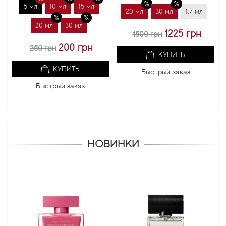
5 мл
10 мл
15 мл
20 мл
30 мл
1.7 мл
20 мл
20 мл
30 мл
1225 грн
1500 грн
100
200 грн
250 грн
КУПИТЬ
КУПИТЬ
Быстрый заказ
Б
Быстрый заказ
НОВИНКИ