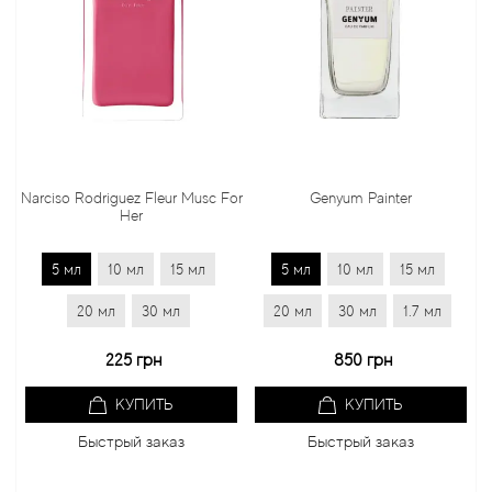
rciso Rodriguez Fleur Musc For
Genyum Painter
Jo
Her
5 мл
10 мл
15 мл
5 мл
10 мл
15 мл
5 
20 мл
30 мл
20 мл
30 мл
1.7 мл
20 
225 грн
850 грн
КУПИТЬ
КУПИТЬ
Быстрый заказ
Быстрый заказ