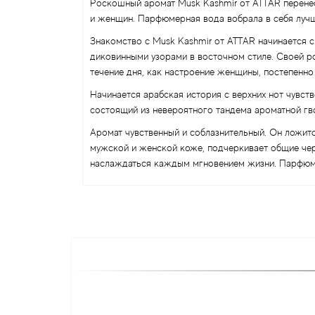
Роскошный аромат Musk Kashmir от ATTAR перенесе
и женщин. Парфюмерная вода вобрала в себя лучш
Знакомство с Musk Kashmir от ATTAR начинается 
диковинными узорами в восточном стиле. Своей р
течение дня, как настроение женщины, постепенно
Начинается арабская история с верхних нот чувств
состоящий из невероятного тандема ароматной гв
Аромат чувственный и соблазнительный. Он ложит
мужской и женской коже, подчеркивает общие чер
наслаждаться каждым мгновением жизни. Парфюмер