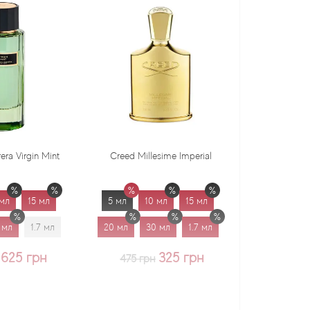
Creed Millesime Imperial
Dr. Gritti Tutu
5 мл
10 мл
15 мл
5 мл
10 мл
15 мл
20 мл
30 мл
1.7 мл
20 мл
30 мл
1.7 мл
325 грн
375 грн
475 грн