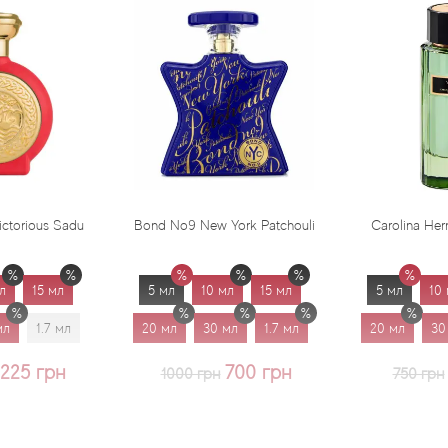
d No9 New York Patchouli
Carolina Herrera Virgin Mint
 мл
10 мл
15 мл
5 мл
10 мл
15 мл
 мл
30 мл
1.7 мл
20 мл
30 мл
1.7 мл
700 грн
625 грн
1000 грн
750 грн