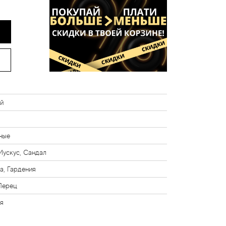
й
ные
Мускус, Сандал
а, Гардения
Перец
я