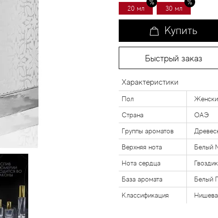
20 мл
30 мл
Купить
Быстрый заказ
Характеристики
Пол
Женски
Страна
ОАЭ
Группы ароматов
Древес
Верхняя нота
Белый 
Нота сердца
Гвоздик
База аромата
Белый 
Классификация
Нишева