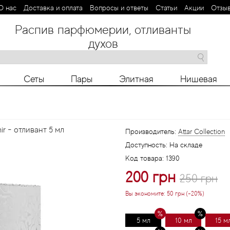
О нас
Доставка и оплата
Вопросы и ответы
Статьи
Aкции
Отзы
Распив парфюмерии, отливанты
духов
M
N
O
P
R
S
T
V
X
Y
Z
Сеты
Пары
Элитная
Нишевая
ir - отливант 5 мл
Производитель:
Attar Collection
Доступность:
На складе
Код товара:
1390
200 грн
250 грн
Вы экономите:
50 грн (-20%)
5 мл
10 мл
15 м