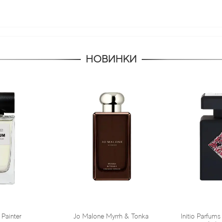
НОВИНКИ
Jo Malone Myrrh & Tonka
Initio Parfums Prives Absolute