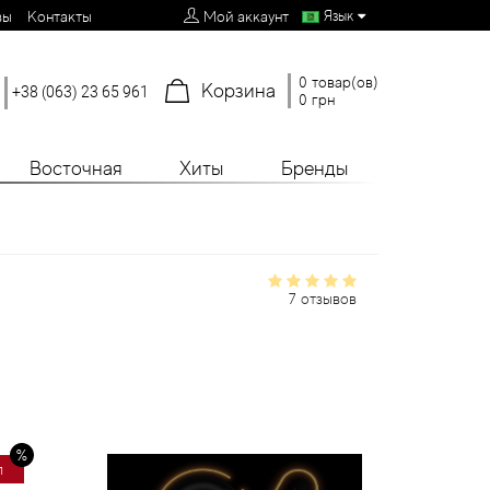
Язык
вы
Контакты
Мой аккаунт
0 товар(ов)
Корзина
+38 (063) 23 65 961
0 грн
Восточная
Хиты
Бренды
7 отзывов
л