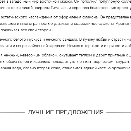
т в загадочный мир восточной сказки. Он пополнил популярную коллек
ие оттенки дикой природы Гималаев и передала божественную красоту 
с эстетического наслаждения от оформления флакона. Он представлен
оскошью и многогранностью удивляет и содержимое флакона. Аромат 
 показывая все свои стороны.
енного белого мускуса и нежного сандала. В пучину любви и страсти м
оздики и непревзойденной гардении. Немного терпкости и пряности до
ся нежным, невесомым облаком, окутывает теплом и дарит приятные о
ты обоих полов и идеально подходит утонченным творческим натурам, 
ная вода, словно вторая кожа, становится единой частью организма 
ЛУЧШИЕ ПРЕДЛОЖЕНИЯ