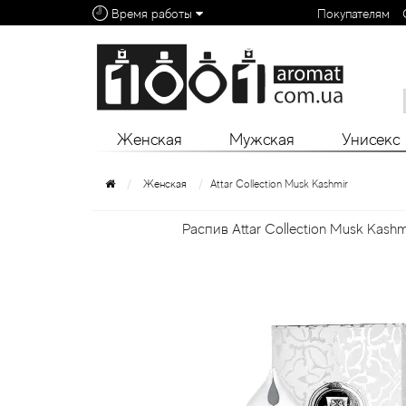
Время работы
Покупателям
Алфавитный указатель:
0 - 9
A
B
C
D
E
F
G
H
I
J
K
L
Женская
Мужская
Унисекс
Женская
Attar Collection Musk Kashmir
Распив Attar Collection Musk Kashm