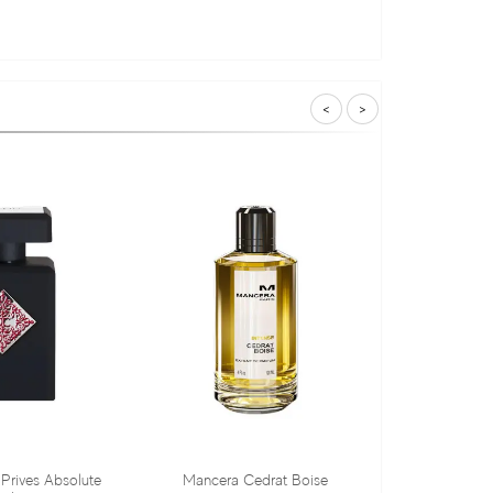
<
>
Mancera Cedrat Boise
Tiziana Terenzi Orza