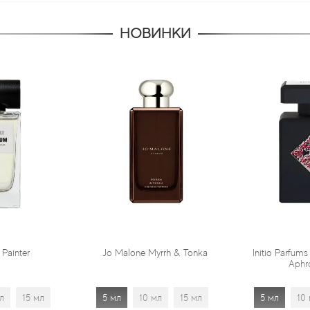
НОВИНКИ
Jo Malone Myrrh & Tonka
Initio Parfums Prives Absolute
Aphrodisiac
5 мл
10 мл
15 мл
5 мл
10 мл
15 мл