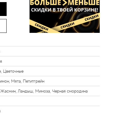
с
я
е, Цветочные
имон, Мята, Петитгрейн
, Жасмин, Ландыш, Мимоза, Черная смородина
я