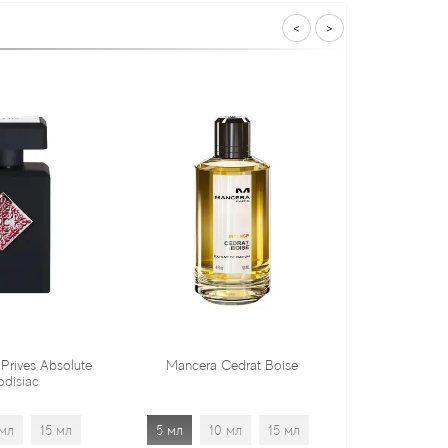
<
>
Mancera Cedrat Boise
Tiziana Terenzi Orza
5 мл
10 мл
15 мл
5 мл
10 мл
15 мл