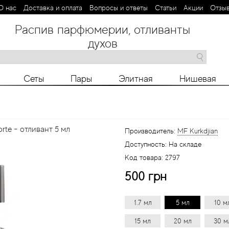
О нас
Доставка и оплата
Вопросы и ответы
Статьи
Aкции
Отзы
Распив парфюмерии, отливанты
духов
M
N
O
P
R
S
T
V
X
Y
Z
Сеты
Пары
Элитная
Нишевая
orte - отливант 5 мл
Производитель:
MF Kurkdjian
Доступность:
На складе
Код товара:
2797
500 грн
1.7 мл
5 мл
10 м
15 мл
20 мл
30 м