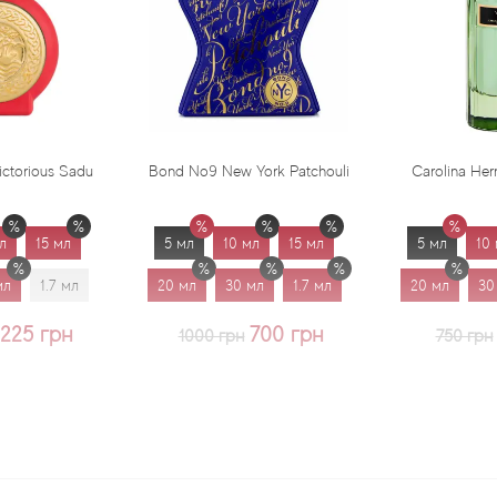
Bond No9 New York Patchouli
Carolina Herrera Virgin Mint
5 мл
10 мл
15 мл
5 мл
10 мл
15 мл
20 мл
30 мл
1.7 мл
20 мл
30 мл
1.7 мл
700 грн
625 грн
1000 грн
750 грн