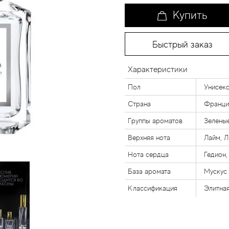
Купить
Быстрый заказ
Характеристики
Пол
Унисек
Страна
Франци
Группы ароматов
Зелены
Верхняя нота
Лайм, Л
Нота сердца
Гедион
База аромата
Мускус
Классификация
Элитна