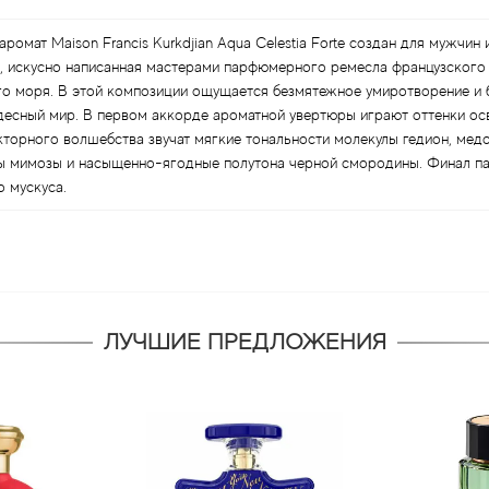
ромат Maison Francis Kurkdjian Aqua Celestia Forte создан для мужчин
, искусно написанная мастерами парфюмерного ремесла французского
ого моря. В этой композиции ощущается безмятежное умиротворение и 
чудесный мир. В первом аккорде ароматной увертюры играют оттенки 
кторного волшебства звучат мягкие тональности молекулы гедион, мед
ты мимозы и насыщенно-ягодные полутона черной смородины. Финал 
 мускуса.
ЛУЧШИЕ ПРЕДЛОЖЕНИЯ