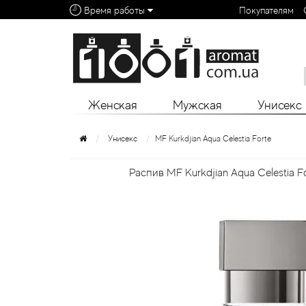
Время работы
Покупателям
Алфавитный указатель:
0 - 9
A
B
C
D
E
F
G
H
I
J
K
L
Женская
Мужская
Унисекс
Унисекс
MF Kurkdjian Aqua Celestia Forte
Распив MF Kurkdjian Aqua Celestia F