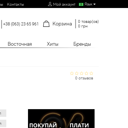
Язык
вы
Контакты
Мой аккаунт
0 товар(ов)
Корзина
+38 (063) 23 65 961
0 грн
Восточная
Хиты
Бренды
0 отзывов
л
л