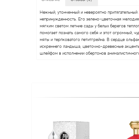
Нежный, утонченный и невероятно притягательный а
непринужденность. Его зелено-цветочная мелодия
мягким светом летние сады у белых берегов тепл
помогает познать самого себя и этот огромный, 
мяты и терпковатого петитгрейна. В сердце ольфа
искреннего ландыша, цветочно-древесные акцен
шлейфом в исполнении обертонов анималистичного