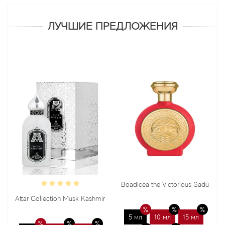
ЛУЧШИЕ ПРЕДЛОЖЕНИЯ
Boadicea the Victorious Sadu
Bond No
ar Collection Musk Kashmir
5 мл
10 мл
15 мл
5 мл