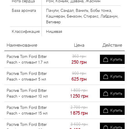
Нота сердца
Ром, Коньяк, Давана, Жасмин
База аромата
Пачули, Сандал, Ваниль, Бобы тонка,
Кашмеран, Бензоин, Стиракс, Лабданум,
Ветивер
Классификация
Нишевая
Наименование
Цена
Действие
360 грн
Распив Tom Ford Bitter
Купить
250
грн
Peach - отливант 1.7 мл
900 грн
Распив Tom Ford Bitter
Купить
625
грн
Peach - отливант 5 мл
1 800 грн
Распив Tom Ford Bitter
Купить
1 250
грн
Peach - отливант 10 мл
2 700 грн
Распив Tom Ford Bitter
Купить
1 875
грн
Peach - отливант 15 мл
3 600 грн
Распив Tom Ford Bitter
Купить