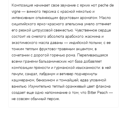
Композиция начинает свое звучание с ярких нот peche de
vigne — винного персика с красной мякотью и
интенсивным опьяняющим фруктовым ароматом. Масло
сицилийского ярко-красного апельсина умело оттеняет
его резкой цитрусовой свежестью. Чувственное сердце
состоит из смелого абсолюта арабского жасмина и
экзотического масла даваны — индийской полыни, с ее
тонким теплым фруктово-травяным акцентом, в
сочетании с дорогой горечью рома. Переливающаяся
всеми гранями бальзамических нот база добавляет
композиции пряности и гурманской изысканности: в ней
пачули, сандал, лабданум и ветивер подчеркнуты
кашмераном, бензоином и тончайшей, едва уловимой
ванилью. Изумительно теплый оранжевый цвет флакона
создает еще одно напоминание о том, что Bitter Peach —
не совсем обычный персик.