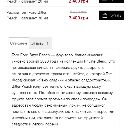
2 400
грн
Peach - отливант 20 мл
5 400 грн
Распив Tom Ford Bitter
Купить
3 400
грн
Peach - отливант 30 мл
Описание
Отзывы (1)
Tom Ford Bitter Peach — фруктово-бальзамический
унисекс аромат 2020 года из коллекции Private Blend. Это
потрясающая симфония сладких фруктов, дорогого
алкоголя и древесно-травяного шлейфа, о которой Том
Форд сказал: «Явно сладкий и опасно сладострастный,
Bitter Peach излучает темную, охватывающую кожу
чувственность. Подобно источающему ароматы спелому
фрукту, этот аромат эротичен по своей природе». Он
адресован людям сенситивным, ярким, не боящимся
проявлять свою индивидуальность, таким же интересным
и необычным, как элегантное сочетание фруктовой
сладости и легкой горечи.