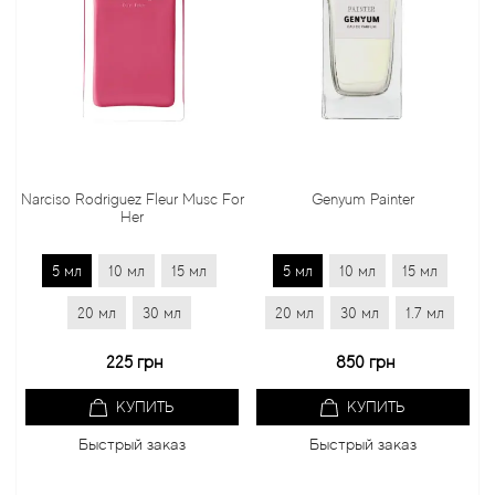
rciso Rodriguez Fleur Musc For
Genyum Painter
Jo 
Her
5 мл
10 мл
15 мл
5 мл
10 мл
15 мл
5 
20 мл
30 мл
20 мл
30 мл
1.7 мл
20 
225 грн
850 грн
КУПИТЬ
КУПИТЬ
Быстрый заказ
Быстрый заказ