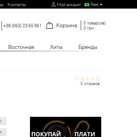
Язык
вы
Контакты
Мой аккаунт
0 товар(ов)
Корзина
+38 (063) 23 65 961
0 грн
Восточная
Хиты
Бренды
0 отзывов
л
л