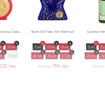
Bond No9 New York Patchouli
Carolina Herrera Virgin Mint
5 мл
10 мл
15 мл
5 мл
10 мл
15 мл
20 мл
30 мл
1.7 мл
20 мл
30 мл
1.7 мл
700 грн
625 грн
1000 грн
750 грн