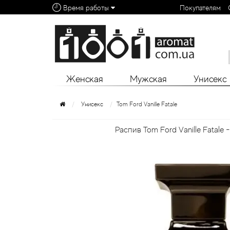
Время работы
Покупателям
Алфавитный указатель:
0 - 9
A
B
C
D
E
F
G
H
I
J
K
L
Женская
Мужская
Унисекс
Унисекс
Tom Ford Vanille Fatale
Распив Tom Ford Vanille Fatale 