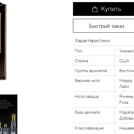
Купить
Быстрый заказ
Характеристики
Пол
Унисек
Страна
США
Группы ароматов
Восточ
Верхняя нота
Мирра, 
Лайм
Нота сердца
Ячмень,
Роза
База аромата
Мадагас
Дубовы
Классификация
Нишева