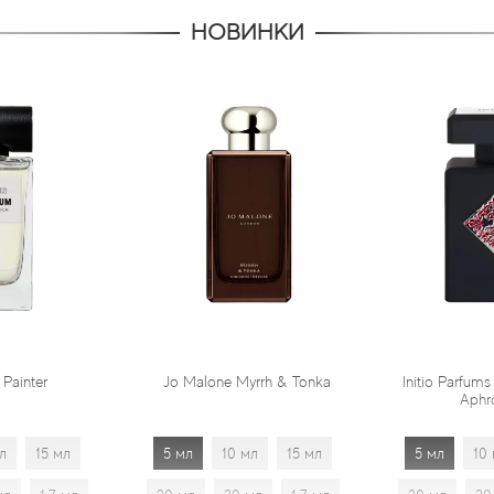
НОВИНКИ
Jo Malone Myrrh & Tonka
Initio Parfums Prives Absolute
Aphrodisiac
5 мл
10 мл
15 мл
5 мл
10 мл
15 мл