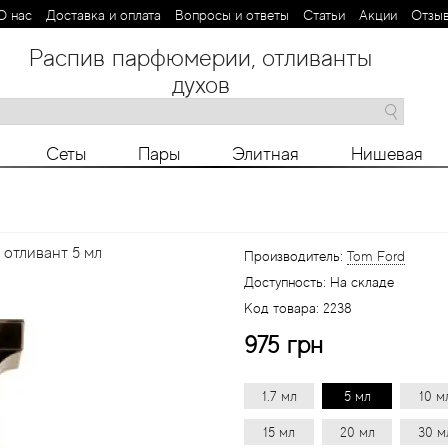
О нас
Доставка и оплата
Вопросы и ответы
Статьи
Aкции
Отзы
Распив парфюмерии, отливанты
духов
M
N
O
P
R
S
T
V
X
Y
Z
Сеты
Пары
Элитная
Нишевая
- отливант 5 мл
Производитель:
Tom Ford
Доступность:
На складе
Код товара:
2238
975 грн
1.7 мл
5 мл
10 м
15 мл
20 мл
30 м