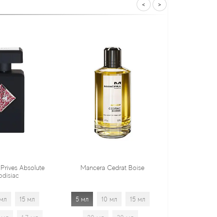
<
>
Mancera Cedrat Boise
Tiziana Terenzi Orza
5 мл
10 мл
15 мл
5 мл
10 мл
15 мл