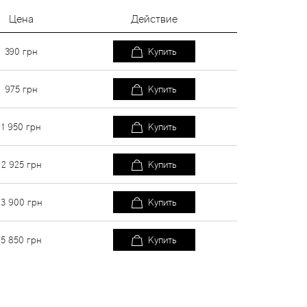
Цена
Действие
390
грн
Купить
975
грн
Купить
1 950
грн
Купить
2 925
грн
Купить
3 900
грн
Купить
5 850
грн
Купить