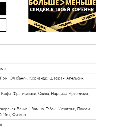
с
ные
Ром, Олибанум, Кориандр, Шафран, Апельсин,
 Кофе, Франжипани, Слива, Нарцисс, Артемизия,
карская Ваниль, Замша, Табак, Махагони, Пачули,
й Мох, Фиалка
я