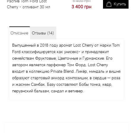
5 400 грн
Распив Tom Ford Lost
Купить
3 400
грн
Cherry - отливант 30 мл
Описание
Отзывы (14)
Выпущенный в 2018 году аромат Lost Cherry от марки Tom
Ford классифицируется как унисекс- и принадлежит
семействам Фруктовые, Цветочные и Гурманские. Его
автором является парфюмер Том Форд. Lost Cherry
входит в коллекцию Private Blend. Ликёр, миндаль и вишня
образуют стартовый аккорд композиции, в сердце ─ роза
и жасмин Самбак. Базу составляют Бобы тонка, кедр,
перуанский бальзам, сандал и ветивер.