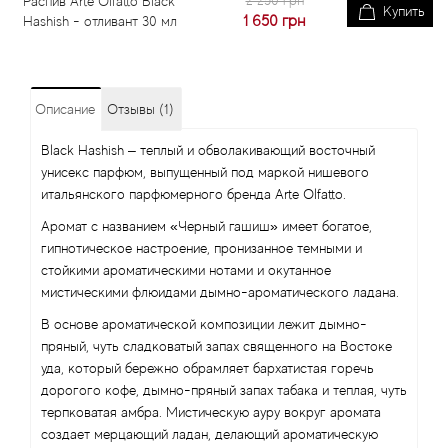
2 250 грн
Распив Arte Olfatto Black
Купить
1 650
грн
Hashish - отливант 30 мл
Описание
Отзывы (1)
Black Hashish – теплый и обволакивающий восточный
унисекс парфюм, выпущенный под маркой нишевого
итальянского парфюмерного бренда Arte Olfatto.
Аромат с названием «Черный гашиш» имеет богатое,
гипнотическое настроение, пронизанное темными и
стойкими ароматическими нотами и окутанное
мистическими флюидами дымно-ароматического ладана.
В основе ароматической композиции лежит дымно-
пряный, чуть сладковатый запах священного на Востоке
уда, который бережно обрамляет бархатистая горечь
дорогого кофе, дымно-пряный запах табака и теплая, чуть
терпковатая амбра. Мистическую ауру вокруг аромата
создает мерцающий ладан, делающий ароматическую