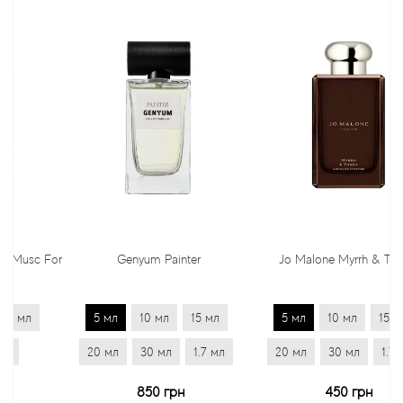
c For
Genyum Painter
Jo Malone Myrrh & Tonka
5 мл
10 мл
15 мл
5 мл
10 мл
15 мл
20 мл
30 мл
1.7 мл
20 мл
30 мл
1.7 мл
850 грн
450 грн