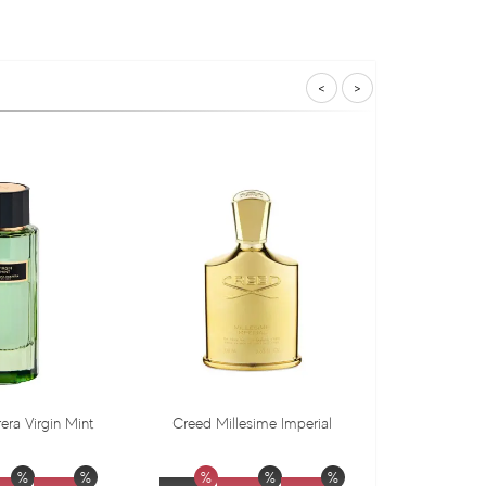
<
>
Creed Millesime Imperial
Dr. Gritti Tutu