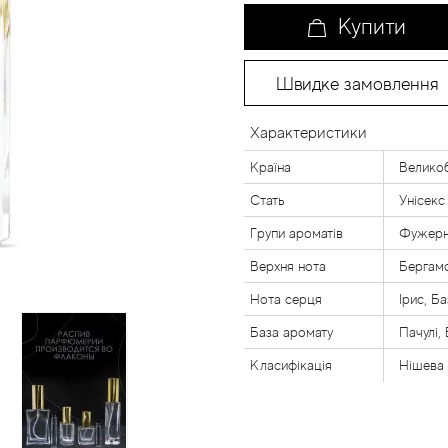
Купити
Швидке замовлення
Характеристики
Країна
Великоб
Стать
Унісекс
Групи ароматів
Фужерні
Верхня нота
Бергамо
Нота серця
Ірис, Б
База аромату
Пачулі,
Класифікація
Нішева