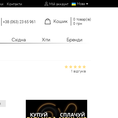
Мова
ки
Контакти
Мій аккаунт
0 товар(ів)
Кошик
+38 (063) 23 65 961
0 грн
Східна
Хіти
Бренди
1 відгуків
л