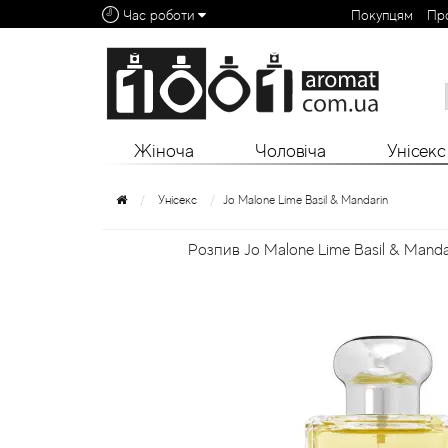
Час роботи
Покупцям
Пр
Алфавітний покажчик:
0 - 9
A
B
C
D
E
F
G
H
I
J
K
L
Жіноча
Чоловіча
Унісекс
Унісекс
Jo Malone Lime Basil & Mandarin
Розпив Jo Malone Lime Basil & Manda