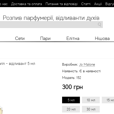
о нас
Доставка та оплата
Питання та відповіді
Статті
Aкції
Відгу
Розпив парфумерії, відливанти духів
M
N
O
P
R
S
T
V
X
Y
Z
Сети
Пари
Елітна
Нішова
rin - відливант 5 мл
Виробник:
Jo Malone
Наявність:
Є в наявності
Модель:
152
300 грн
5 мл
10 мл
15 м
20 мл
30 мл