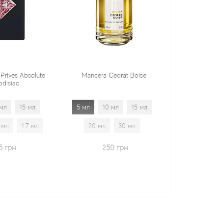
te
Mancera Cedrat Boise
Tiziana Terenzi Orza
5 мл
10 мл
15 мл
5 мл
10 мл
15 мл
20 мл
30 мл
20 мл
30 мл
1.7 м
250 грн
600 грн