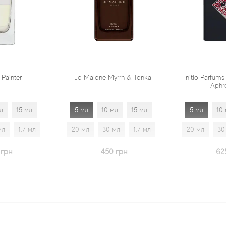
Jo Malone Myrrh & Tonka
Initio Parfums Prives Absolu
Aphrodisiac
5 мл
10 мл
15 мл
5 мл
10 мл
15 мл
20 мл
30 мл
1.7 мл
20 мл
30 мл
1.7 мл
450 грн
625 грн