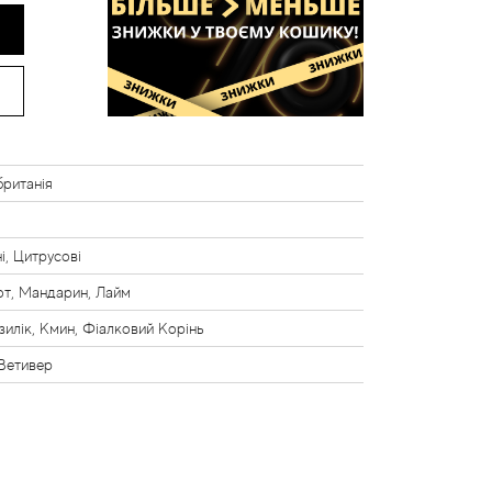
ританія
, Цитрусові
т, Мандарин, Лайм
азилік, Кмин, Фіалковий Корінь
 Ветивер