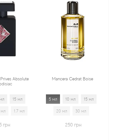
e
Mancera Cedrat Boise
Tiziana Terenzi Orza
5 мл
10 мл
15 мл
5 мл
10 мл
15 мл
20 мл
30 мл
20 мл
30 мл
1.7 мл
250 грн
600 грн