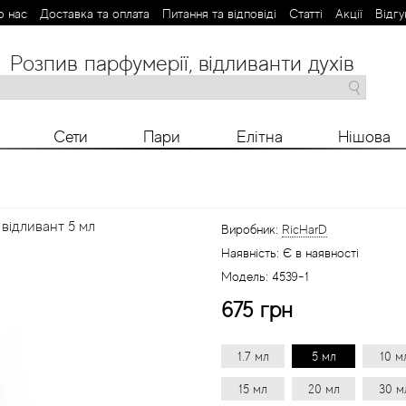
о нас
Доставка та оплата
Питання та відповіді
Статті
Aкції
Відгу
Розпив парфумерії, відливанти духів
M
N
O
P
R
S
T
V
X
Y
Z
Сети
Пари
Елітна
Нішова
 відливант 5 мл
Виробник:
RicHarD
Наявність:
Є в наявності
Модель:
4539-1
675 грн
1.7 мл
5 мл
10 м
15 мл
20 мл
30 м