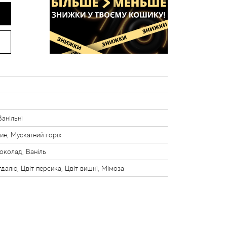
Ванільні
н, Мускатний горіх
околад, Ваніль
гдалю, Цвіт персика, Цвіт вишні, Мімоза