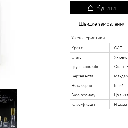
Купити
Швидке замовлення
Характеристики
Країна
ОАЕ
Стать
Унісекс
Групи ароматів
Східні, 
Верхня нота
Мандари
Нота серця
Білий ш
База аромату
Цвіт ми
Класифікація
Нішева