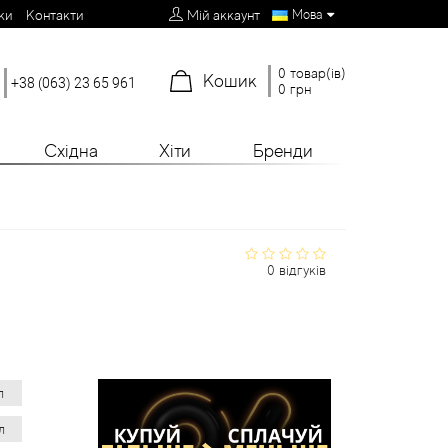
Мова
ки
Контакти
Мій аккаунт
0 товар(ів)
Кошик
+38 (063) 23 65 961
0 грн
Східна
Хіти
Бренди
0 відгуків
л
л