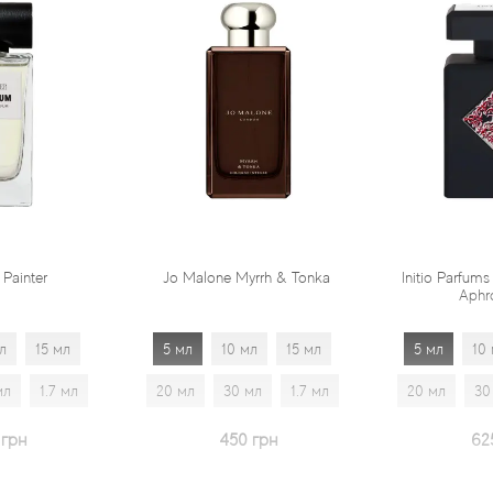
Jo Malone Myrrh & Tonka
Initio Parfums Prives Absolut
Aphrodisiac
5 мл
10 мл
15 мл
5 мл
10 мл
15 мл
20 мл
30 мл
1.7 мл
20 мл
30 мл
1.7 мл
450 грн
625 грн