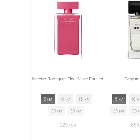
Narciso Rodriguez Fleur Musc For Her
Genyum Painter
5 мл
10 мл
15 мл
5 мл
10 мл
15 мл
20 мл
30 мл
20 мл
30 мл
1.7 мл
225 грн
850 грн