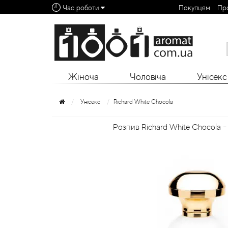
Час роботи
Покупцям
Пр
Алфавітний покажчик:
0 - 9
A
B
C
D
E
F
G
H
I
J
K
L
Жіноча
Чоловіча
Унісекс
Унісекс
Richard White Chocola
Розпив Richard White Chocola -