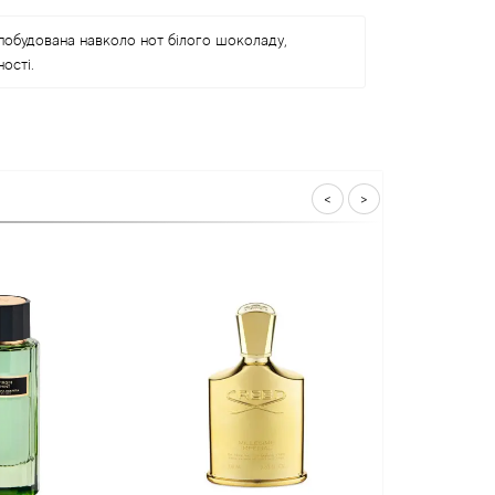
побудована навколо нот білого шоколаду,
ості.
<
>