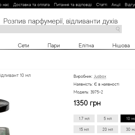
о нас
Доставка та оплата
Питання та відповіді
Статті
Aкції
Відгу
Розпив парфумерії, відливанти духів
M
N
O
P
R
S
T
V
X
Y
Z
Сети
Пари
Елітна
Нішова
ідливант 10 мл
Виробник:
Jusbox
Наявність:
Є в наявності
Модель:
3975-2
1350 грн
1.7 мл
5 мл
10 м
15 мл
20 мл
30 м