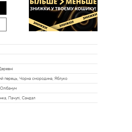
 Деревні
й перець, Чорна смородина, Яблуко
 Олібанум
нка, Пачулі, Сандал