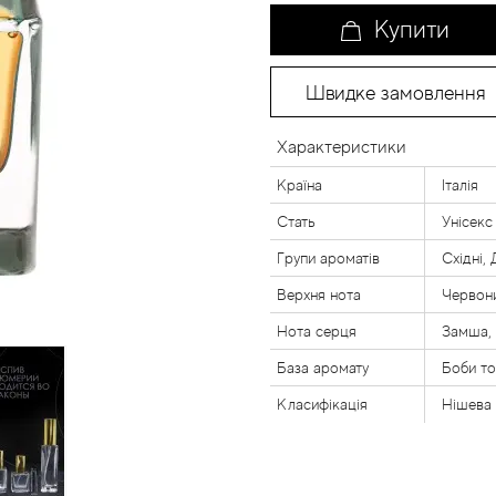
Купити
Швидке замовлення
Характеристики
Країна
Італія
Стать
Унісекс
Групи ароматів
Східні,
Верхня нота
Червони
Нота серця
Замша,
База аромату
Боби то
Класифікація
Нішева