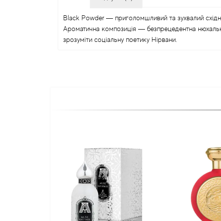
Black Powder — приголомшливий та зухвалий східно
Ароматична композиція — безпрецедентна нюхальна 
зрозуміти соціальну поетику Нірвани.