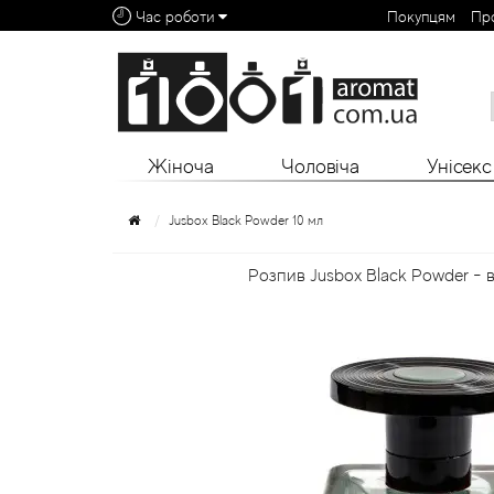
Час роботи
Покупцям
Пр
Алфавітний покажчик:
0 - 9
A
B
C
D
E
F
G
H
I
J
K
L
Жіноча
Чоловіча
Унісекс
Jusbox Black Powder 10 мл
Розпив Jusbox Black Powder - в