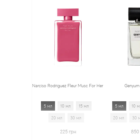
Narciso Rodriguez Fleur Musc For Her
Genyum Painter
5 мл
10 мл
15 мл
5 мл
10 мл
15 мл
20 мл
30 мл
20 мл
30 мл
1.7 мл
225 грн
850 грн