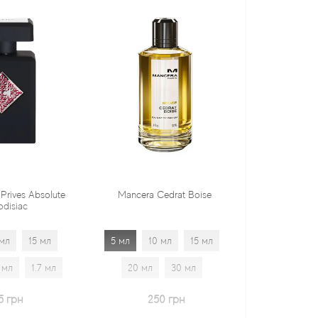
Mancera Cedrat Boise
Tiziana Terenzi Orza
5 мл
10 мл
15 мл
5 мл
10 мл
15 мл
20 мл
30 мл
20 мл
30 мл
1.7 мл
250 грн
600 грн