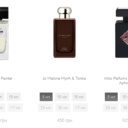
Jo Malone Myrrh & Tonka
Initio Parfums Prives Absolute
Aphrodisiac
5 мл
10 мл
15 мл
5 мл
10 мл
15 мл
20 мл
30 мл
1.7 мл
20 мл
30 мл
1.7 мл
450 грн
625 грн