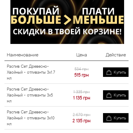
Наименование
Цена
Действие
Распив Сет Древесно-
534 грн
Хвойный - отливанты 3x1.7
Купить
515
грн
мл
Распив Сет Древесно-
1 335 грн
Хвойный - отливанты 3x5
Купить
1 135
грн
мл
Распив Сет Древесно-
2 670 грн
Хвойный - отливанты 3x10
Купить
2 135
грн
мл