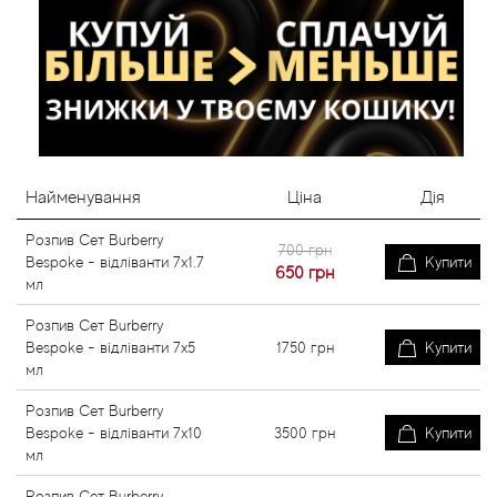
Найменування
Ціна
Дія
Розпив Сет Burberry
700 грн
Bespoke - відліванти 7x1.7
Купити
650
грн
мл
Розпив Сет Burberry
Bespoke - відліванти 7x5
1750
грн
Купити
мл
Розпив Сет Burberry
Bespoke - відліванти 7x10
3500
грн
Купити
мл
Розпив Сет Burberry