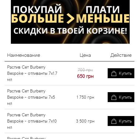
Наименование
Цена
Действие
Распив Сет Burberry
700 грн
Bespoke - отливанты 7x1.7
Купить
650
грн
мл
Распив Сет Burberry
Bespoke - отливанты 7x5
1 750
грн
Купить
мл
Распив Сет Burberry
Bespoke - отливанты 7x10
3 500
грн
Купить
мл
Распив Сет Burberry