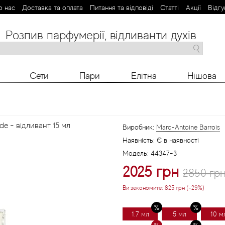
о нас
Доставка та оплата
Питання та відповіді
Статті
Aкції
Відгу
Розпив парфумерії, відливанти духів
M
N
O
P
R
S
T
V
X
Y
Z
Сети
Пари
Елітна
Нішова
e - відливант 15 мл
Виробник:
Marc-Antoine Barrois
Наявність:
Є в наявності
Модель:
44347-3
2025 грн
2850 гр
Ви зекономите:
825 грн (-29%)
1.7 мл
5 мл
10 м