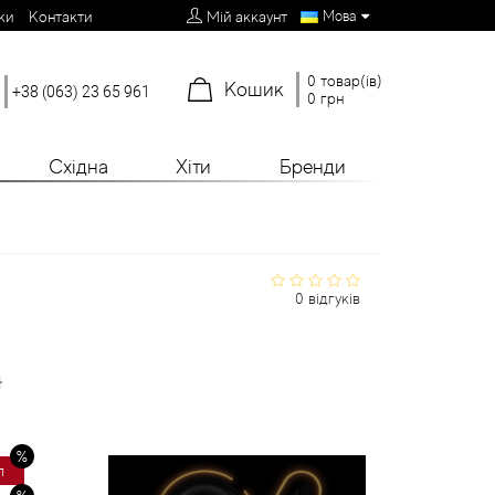
Мова
ки
Контакти
Мій аккаунт
0 товар(ів)
Кошик
+38 (063) 23 65 961
0 грн
Східна
Хіти
Бренди
0 відгуків
н
л