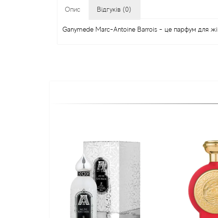
Опис
Відгуків (0)
Ganymede Marc-Antoine Barrois - це парфум для жін