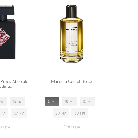
Mancera Cedrat Boise
Tiziana Terenzi Orza
5 мл
10 мл
15 мл
5 мл
10 мл
15 мл
20 мл
30 мл
20 мл
30 мл
1.7 мл
250 грн
600 грн