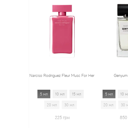
Narciso Rodriguez Fleur Musc For Her
Genyum Painter
5 мл
10 мл
15 мл
5 мл
10 мл
15 мл
20 мл
30 мл
20 мл
30 мл
1.7 мл
225 грн
850 грн