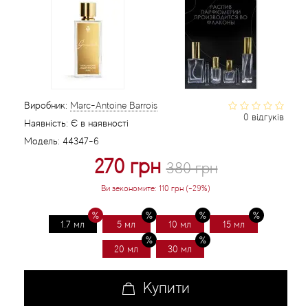
Статті
Виробник:
Marc-Antoine Barrois
0 відгуків
Наявність:
Є в наявності
Модель:
44347-6
270 грн
380 грн
Ви зекономите:
110 грн (-29%)
1.7 мл
5 мл
10 мл
15 мл
20 мл
30 мл
Купити