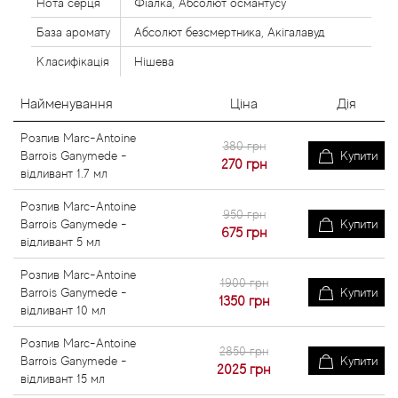
Нота серця
Фіалка, Абсолют османтусу
База аромату
Абсолют безсмертника, Акігалавуд
Класифікація
Нішева
Найменування
Ціна
Дія
Розпив Marc-Antoine
380 грн
Barrois Ganymede -
Купити
270
грн
відливант 1.7 мл
Розпив Marc-Antoine
950 грн
Barrois Ganymede -
Купити
675
грн
відливант 5 мл
Розпив Marc-Antoine
1900 грн
Barrois Ganymede -
Купити
1350
грн
відливант 10 мл
Розпив Marc-Antoine
2850 грн
Barrois Ganymede -
Купити
2025
грн
відливант 15 мл