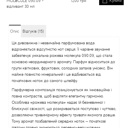
MOLéCULE 090.09 -
1200
грн
Купити
відливант 30 мл
Опис
Відгуків (15)
Ця дивовижна і незвичайна парфумована вода
відрізняється відсутністю нот серця. Її чарівне звучання
забезпечує унікальна рожева молекула 090.09, що стала
основою неординарного аромату. Парфум відноситься до
групи квіткових, фруктових, солодких запахів унісекс. Він
майже повністю мінеральний і це відбивається від
початкових ноток до самого шлейфу.
Парфумерна композиція позиціонується як інноваційна і
повна контрастів, щоб виділяти елегантну гармонію.
Особлива «рожева молекула» надає їй безневинної і
блискучої свіжості, що розкривається поступово і чуттєво,
дозволяючи тривимірному ефекту тривати якомога довше.
Тому аромат позбавлений середніх ноток – початкові
півтони плавно змінюються деревно-вершковими