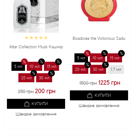
Boadicea the Victorious Sadu
Bond
Attar Collection Musk Кашмір
5 мл
10 мл
15 мл
5 
5 мл
10 мл
15 мл
20 мл
30 мл
1.7 мл
20 
20 мл
30 мл
1225 грн
1500 грн
200 грн
250 грн
КУПИТИ
КУПИТИ
Швидке замовлення
Ш
Швидке замовлення