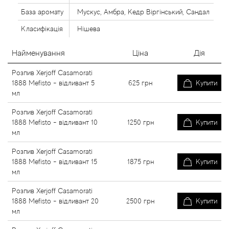
База аромату
Мускус, Амбра, Кедр Віргінський, Сандал
Класифікація
Нішева
Найменування
Ціна
Дія
Розпив Xerjoff Casamorati
1888 Mefisto - відливант 5
625
грн
Купити
мл
Розпив Xerjoff Casamorati
1888 Mefisto - відливант 10
1250
грн
Купити
мл
Розпив Xerjoff Casamorati
1888 Mefisto - відливант 15
1875
грн
Купити
мл
Розпив Xerjoff Casamorati
1888 Mefisto - відливант 20
2500
грн
Купити
мл