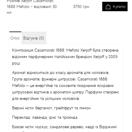
Розпив Xerjoff Casamorati
1888 Mefisto - відливант 30
3750
грн
Купити
мл
Опис
Відгуків (0)
Композиція Casamorati 1888: Mefisto Xerjoff була створена
відомим парфумерним італійським брендом Xerjoff у 2009
році.
Аромат відноситься до класу ароматів для чоловіків.
Група ароматів: фужерні цитрусові. Casamorati 1888:
Mefisto – це енергійне та соковите поєднання яскравих
цитрусових відтінків з ароматом шипру. Парфуми створені
для енергійних та успішних чоловіків.
Верхні ноти: бергамот, грейпфрут та лимон
Переклад: лаванда, ірис та троянда
Базові ноти: мускус, сандалове дерево, кедр із Вірджинії