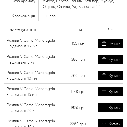
База аромату
Амбра, Береза, Ваніль, Ветивер, Мускус,
Огірок, Сандал, Уд, Квітка ванілі
Класифікація
Нішева
Найменування
Ціна
Дія
Розпив V Canto Mandragola
155
грн
Купити
- відливант 1.7 мл
Розпив V Canto Mandragola
380
грн
Купити
- відливант 5 мл
Розпив V Canto Mandragola
760
грн
Купити
- відливант 10 мл
Розпив V Canto Mandragola
1140
грн
Купити
- відливант 15 мл
Розпив V Canto Mandragola
1520
грн
Купити
- відливант 20 мл
Розпив V Canto Mandragola
2280
грн
Купити
- відливант 30 мл