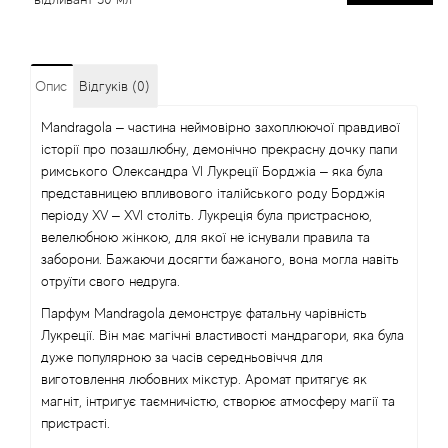
Опис
Відгуків (0)
Mandragola – частина неймовірно захоплюючої правдивої
історії про позашлюбну, демонічно прекрасну дочку папи
римського Олександра VI Лукреції Борджіа – яка була
представницею впливового італійського роду Борджія
періоду XV – XVI століть. Лукреція була пристрасною,
велелюбною жінкою, для якої не існували правила та
заборони. Бажаючи досягти бажаного, вона могла навіть
отруїти свого недруга.
Парфум Mandragola демонструє фатальну чарівність
Лукреції. Він має магічні властивості мандрагори, яка була
дуже популярною за часів середньовіччя для
виготовлення любовних мікстур. Аромат притягує як
магніт, інтригує таємничістю, створює атмосферу магії та
пристрасті.