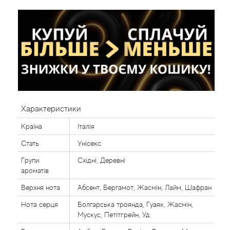
Характеристики
Країна
Італія
Стать
Унісекс
Групи
Східні, Деревні
ароматів
Верхня нота
Абсент, Бергамот, Жасмін, Лайм, Шафран
Нота серця
Болгарська троянда, Гуаяк, Жасмін,
Мускус, Петітгрейн, Уд