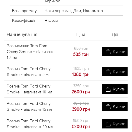
Абрикос
База аромату
Ноти дерев'яні, Дим, Нагармота
Класифікація
Нішева
Найменування
Ціна
Дія
Розпиливши Tom Ford
650 грн
Cherry Smoke - відливант
Купити
585
грн
1.7 мл
1625 грн
Розпив Tom Ford Cherry
Купити
1380
грн
Smoke - відливант 5 мл
3250 грн
Розпив Tom Ford Cherry
Купити
2600
грн
Smoke - відливант 10 мл
4875 грн
Розпив Tom Ford Cherry
Купити
3900
грн
Smoke - відливант 15 мл
6500 грн
Розпив Tom Ford Cherry
Купити
5200
грн
Smoke - відливант 20 мл