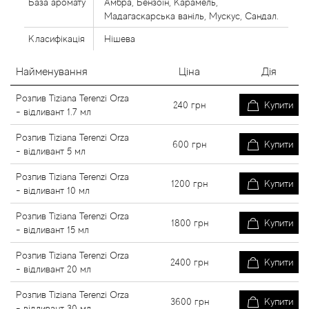
База аромату
Амбра, Бензоїн, Карамель,
Мадагаскарська ваніль, Мускус, Сандал.
Класифікація
Нішева
Найменування
Ціна
Дія
Розпив Tiziana Terenzi Orza
240
грн
Купити
- відливант 1.7 мл
Розпив Tiziana Terenzi Orza
600
грн
Купити
- відливант 5 мл
Розпив Tiziana Terenzi Orza
1200
грн
Купити
- відливант 10 мл
Розпив Tiziana Terenzi Orza
1800
грн
Купити
- відливант 15 мл
Розпив Tiziana Terenzi Orza
2400
грн
Купити
- відливант 20 мл
Розпив Tiziana Terenzi Orza
3600
грн
Купити
- відливант 30 мл